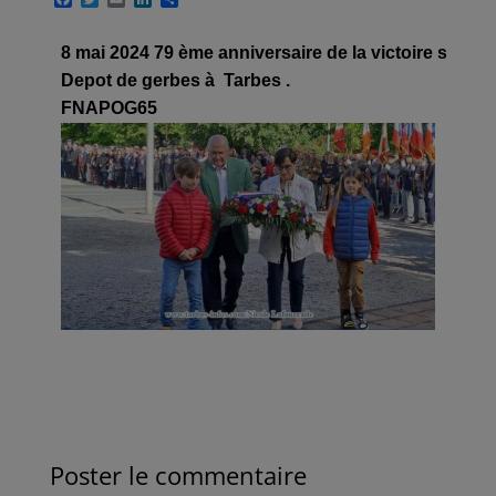
a
w
m
i
a
c
i
a
n
r
e
t
i
k
t
8 mai 2024 79 ème anniversaire de la victoire sur le 
b
t
l
e
a
Depot de gerbes à  Tarbes .

o
e
d
g
o
r
I
e
FNAPOG65
k
n
r
Poster le commentaire