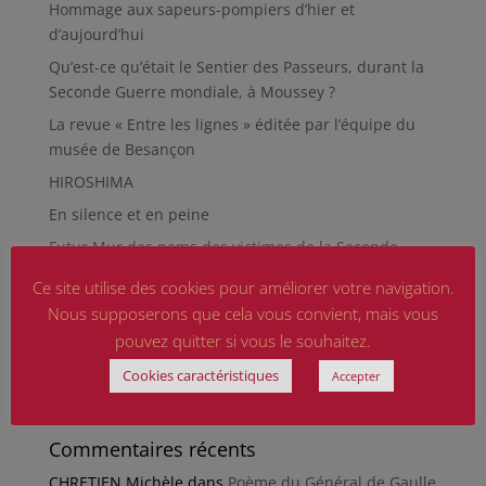
Hommage aux sapeurs-pompiers d’hier et
d’aujourd’hui
Qu’est-ce qu’était le Sentier des Passeurs, durant la
Seconde Guerre mondiale, à Moussey ?
La revue « Entre les lignes » éditée par l’équipe du
musée de Besançon
HIROSHIMA
En silence et en peine
Futur Mur des noms des victimes de la Seconde
Guerre mondiale
Ce site utilise des cookies pour améliorer votre navigation.
RÉPARER LES OMISSIONS SUR LES MONUMENTS AUX
Nous supposerons que cela vous convient, mais vous
MORTS
pouvez quitter si vous le souhaitez.
Le rapport d’activité 2025 de la DMCA.
Cookies caractéristiques
Accepter
Quand la paix chemine
Commentaires récents
CHRETIEN Michèle
dans
Poème du Général de Gaulle