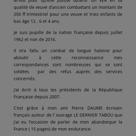
le-feu pour qu’elle puisse obtenir un VEA en sa
qualité de veuve d’ancien combattant un montant de
250 ff trimestriel pour une veuve et trois enfants de
bas âge 12 , 6 et 4 ans.
Je suis pupille de la nation française depuis juillet
1962 et non de 2016.
Il m’a fallu un combat de longue haleine pour
aboutir à cette reconnaissance mes
correspondances sont nombreuses qui se sont
soldées par des refus auprès des services
concernés.
j’ai écrit à tous les présidents de la République
Française depuis 2007.
C’est grâce à mon ami Pierre DAUME écrivain
français auteur de l’ ouvrage LE DERNIER TABOU que
j’ai eu l’occasion de parler de mon abandonpar la
France ( 15 pages) de mon endurance.