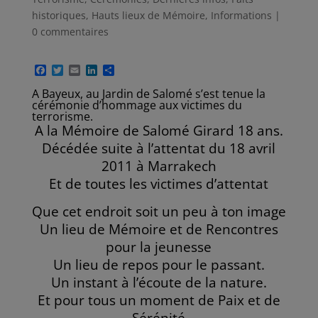
historiques
,
Hauts lieux de Mémoire
,
Informations
|
0 commentaires
F
T
E
L
P
a
w
m
i
a
c
i
a
n
r
A Bayeux, au Jardin de Salomé s’est tenue la
e
t
i
k
t
cérémonie d’hommage aux victimes du
b
t
l
e
a
terrorisme.
o
e
d
g
A la Mémoire de Salomé Girard 18 ans.
o
r
I
e
Décédée suite à l’attentat du 18 avril
k
n
r
2011 à Marrakech
Et de toutes les victimes d’attentat
Que cet endroit soit un peu à ton image
Un lieu de Mémoire et de Rencontres
pour la jeunesse
Un lieu de repos pour le passant.
Un instant à l’écoute de la nature.
Et pour tous un moment de Paix et de
Sérénité