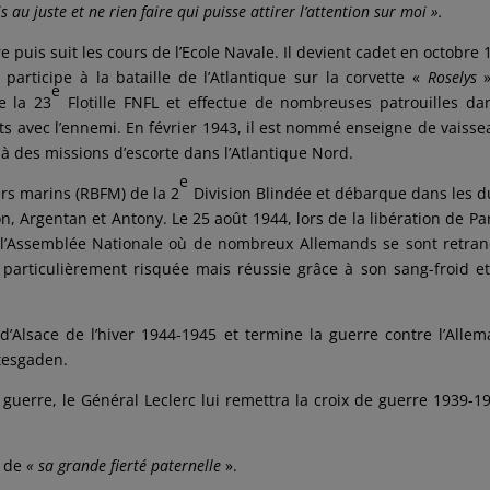
au juste et ne rien faire qui puisse attirer l’attention sur moi ».
e puis suit les cours de l’Ecole Navale. Il devient cadet en octobre 
participe à la bataille de l’Atlantique sur la corvette «
Roselys
»
e
e la 23
Flotille FNFL et effectue de nombreuses patrouilles da
 avec l’ennemi. En février 1943, il est nommé enseigne de vaisse
à des missions d’escorte dans l’Atlantique Nord.
e
iers marins (RBFM) de la 2
Division Blindée et débarque dans les 
n, Argentan et Antony. Le 25 août 1944, lors de la libération de Pari
 l’Assemblée Nationale où de nombreux Allemands se sont retra
n particulièrement risquée mais réussie grâce à son sang-froid e
d’Alsace de l’hiver 1944-1945 et termine la guerre contre l’Alle
htesgaden.
la guerre, le Général Leclerc lui remettra la croix de guerre 1939-1
e de
« sa grande fierté paternelle
».