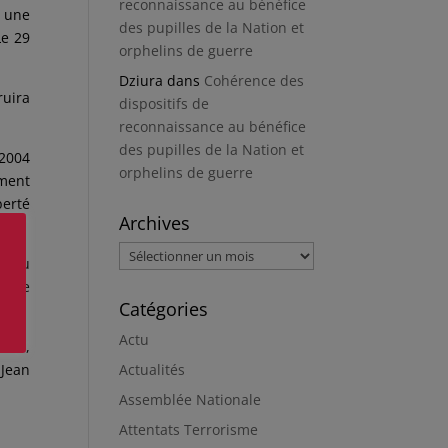
reconnaissance au bénéfice
a une
des pupilles de la Nation et
Le 29
orphelins de guerre
Dziura
dans
Cohérence des
ruira
dispositifs de
reconnaissance au bénéfice
des pupilles de la Nation et
 2004
orphelins de guerre
ement
berté
Archives
Archives
evenu
et de
Catégories
Actu
ndie,
Actualités
 Jean
Assemblée Nationale
Attentats Terrorisme