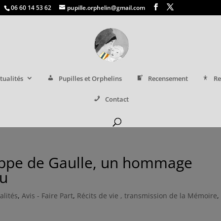
06 60 14 53 62
pupille.orphelin@gmail.com
tualités
Pupilles et Orphelins
Recensement
Re
Contact
lippe de Gaulle, un hommage
du
alités
,
Avis - Faire Part
,
Récits de vie , transmission de la Mémoire
,