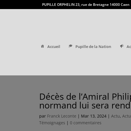
PUPILLE ORPHELIN 23, rue de Bretagne 14000 Caen
Accueil
Pupille de la Nation
Ac
Décès de l’Amiral Phi
normand lui sera ren
par
Franck Leconte
|
Mar 13, 2024
|
Actu
,
Actu
Témoignages
|
0 commentaires