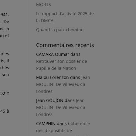
MORTS
Le rapport d’activité 2025 de
1941.
la DMCA.
. De
ns la
Quand la paix chemine
au et
Commentaires récents
dunes
CAMARA Oumar
dans
s, il
Retrouver son dossier de
nchés
Pupille de la Nation
t son
Malou Lorenzon
dans
Jean
MOULIN -De Villevieux à
Londres
magne
Jean GOUJON
dans
Jean
MOULIN -De Villevieux à
945 à
Londres
CAMPHIN
dans
Cohérence
des dispositifs de