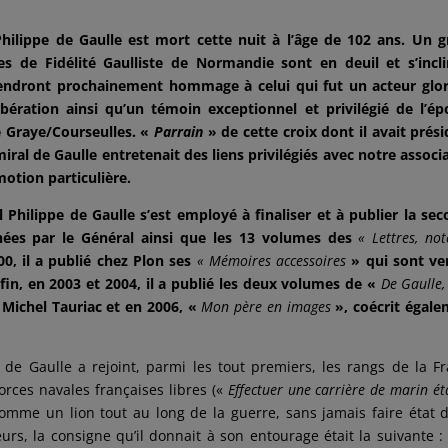
Philippe de Gaulle est mort cette nuit à l’âge de 102 ans. Un 
s de Fidélité Gaulliste de Normandie sont en deuil et s’incl
endront prochainement hommage à celui qui fut un acteur glor
bération ainsi qu’un témoin exceptionnel et privilégié de l’é
de Graye/Courseulles. «
Parrain
» de cette croix dont il avait prési
iral de Gaulle entretenait des liens privilégiés avec notre associ
otion particulière.
 Philippe de Gaulle s’est employé à finaliser et à publier la se
ées par le Général ainsi que les 13 volumes des
« Lettres, not
0, il a publié chez Plon ses
« Mémoires accessoires
» qui sont ve
in, en 2003 et 2004, il a publié les deux volumes de «
De Gaulle
 Michel Tauriac et en 2006, «
Mon père en images
», coécrit égal
e Gaulle a rejoint, parmi les tout premiers, les rangs de la F
Forces navales françaises libres («
Effectuer une carrière de marin éta
t comme un lion tout au long de la guerre, sans jamais faire état 
lleurs, la consigne qu’il donnait à son entourage était la suivante :