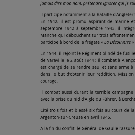
jamais dire mon nom, prétendre ignorer qui je suis 
Il participe notamment à la Bataille d’Angleterr
En 1942, il est promu aspirant de marine et 
septembre 1942 à septembre 1943, il intègr
Manche qui débouchent sur trois affrontements
participe à bord de la frégate «
La Découverte
» 
En 1944, il rejoint le Régiment blindé de fusil
de Varaville le 2 août 1944 ; il combat à Alenço
est chargé de se rendre seul et sans arme à
dans le but d’obtenir leur reddition. Missio
courage.
Il combat aussi durant la terrible campagne 
avec la prise du nid d’Aigle du Führer, à Berc
Cité trois fois et blessé six fois au cours de 
Argenton-sur-Creuse en avril 1945.
A la fin du conflit, le Général de Gaulle l’assur