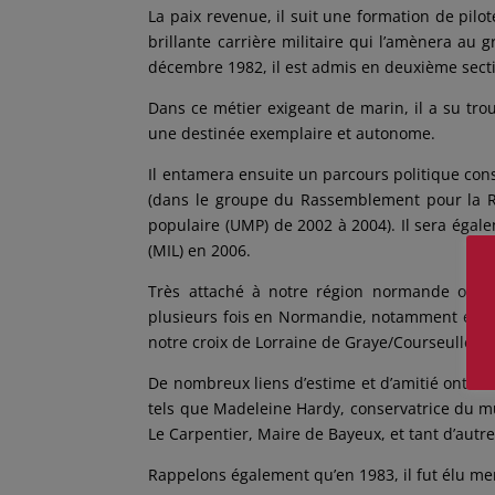
La paix revenue, il suit une formation de pilot
brillante carrière militaire qui l’amènera au 
décembre 1982, il est admis en deuxième sect
Dans ce métier exigeant de marin, il a su trouv
une destinée exemplaire et autonome.
Il entamera ensuite un parcours politique con
(dans le groupe du Rassemblement pour la 
populaire (UMP) de 2002 à 2004). Il sera éga
(MIL) en 2006.
Très attaché à notre région normande où il 
plusieurs fois en Normandie, notamment en 19
notre croix de Lorraine de Graye/Courseulles.
De nombreux liens d’estime et d’amitié ont ai
tels que Madeleine Hardy, conservatrice du m
Le Carpentier, Maire de Bayeux, et tant d’autre
Rappelons également qu’en 1983, il fut élu mem