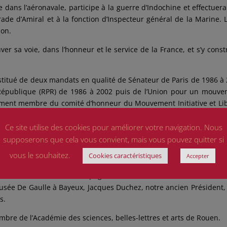
e dans l’aéronavale, participe à la guerre d’Indochine et effectuer
grade d’Amiral et à la fonction d’Inspecteur général de la Marine. 
ion.
er sa voie, dans l’honneur et le service de la France, et s’y const
stitué de deux mandats en qualité de Sénateur de Paris de 1986 à
République (RPR) de 1986 à 2002 puis de l’Union pour un mouv
lement membre du comité d’honneur du Mouvement Initiative et Li
Ce site utilise des cookies pour améliorer votre navigation. Nous
débarqua durant l’été 1944, l’Amiral Philippe de Gaulle est r
supposerons que cela vous convient, mais vous pouvez quitter si
90 à l’occasion de l’inauguration du Musée de Gaulle de Bayeux 
vous le souhaitez.
Cookies caractéristiques
Accepter
nsi été tissés avec des Compagnons de Fidélité Gaulliste de Norma
usée De Gaulle à Bayeux, Jacques Duchez, notre ancien Président,
s.
bre de l’Académie des sciences, belles-lettres et arts de Rouen.