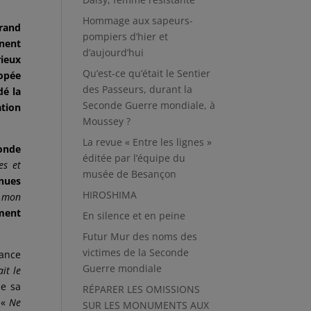
Hommage aux sapeurs-
grand
pompiers d’hier et
inent
d’aujourd’hui
ieux
Qu’est-ce qu’était le Sentier
popée
des Passeurs, durant la
dé la
Seconde Guerre mondiale, à
ation
Moussey ?
La revue « Entre les lignes »
conde
éditée par l’équipe du
es et
musée de Besançon
nues
HIROSHIMA
, mon
ement
En silence et en peine
Futur Mur des noms des
victimes de la Seconde
rance
Guerre mondiale
it le
de sa
RÉPARER LES OMISSIONS
 «
Ne
SUR LES MONUMENTS AUX