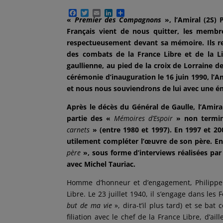
F
T
E
L
P
«
Premier des Compagnons
», l’Amiral (2S) 
a
w
m
i
a
c
i
a
n
r
Français vient de nous quitter, les membre
e
t
i
k
t
respectueusement devant sa mémoire. Ils r
b
t
l
e
a
o
e
d
g
des combats de la France Libre et de la Li
o
r
I
e
gaullienne, au pied de la croix de Lorraine 
k
n
r
cérémonie d’inauguration le 16 juin 1990, l’Am
et nous nous souviendrons de lui avec une ém
Après le décès du Général de Gaulle, l’Amiral
partie des «
Mémoires d’Espoir
» non termin
carnets
» (entre 1980 et 1997). En 1997 et 200
utilement compléter l’œuvre de son père. Enf
père
», sous forme d’interviews réalisées par
avec Michel Tauriac.
Homme d’honneur et d’engagement, Philippe d
Libre. Le 23 juillet 1940, il s’engage dans les 
but de ma vie
», dira-t’il plus tard) et se ba
filiation avec le chef de la France Libre, d’ai