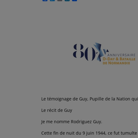
a
w
m
i
a
c
i
a
n
r
e
t
i
k
t
b
t
l
e
a
o
e
d
g
o
r
I
e
k
n
r
Le témoignage de Guy, Pupille de la Nation qu
Le récit de Guy
Je me nomme Rodriguez Guy.
Cette fin de nuit du 9 juin 1944, ce fut tumulte 