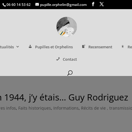
06 60 14 53 62
pupille.orphelin@gmail.com
tualités
Pupilles et Orphelins
Recensement
Re
Contact
n 1944, j’y étais… Guy Rodriguez
es infos
,
Faits historiques
,
Informations
,
Récits de vie , transmissi