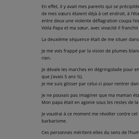
En effet, il y avait mes parents qui se précipi
de mes sœurs étaient déjà à cet endroit, à l’ét
entre deux une violente déflagration coupa l’e
Voila Papa et ma sœur, avec vivacité il franchit
La deuxième séquence était de me situer dans 
Je me vois frappé par la vision de plumes blanch
rien.
Je dévale les marches en dégringolade pour ent
que j’avais 5 ans ½).
Je me suis glisser par celui-ci pour rentrer da
Je ne pouvais pas imaginer que ma maman était
Mon papa était en agonie sous les restes de l
Je voudrai à ce moment me révolter contre cet
barbarisme.
Ces personnes méritent-elles du sens de l’hum