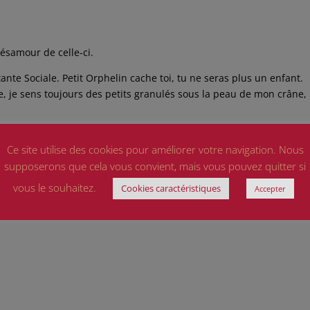
désamour de celle-ci.
nte Sociale. Petit Orphelin cache toi, tu ne seras plus un enfant.
trice, je sens toujours des petits granulés sous la peau de mon crâne,
as difficile de vivre à compter que mon grand-père de 62 ans pouva
Ce site utilise des cookies pour améliorer votre navigation. Nous
supposerons que cela vous convient, mais vous pouvez quitter si
a faire franchir les étapes de la vie.
vous le souhaitez.
Cookies caractéristiques
Accepter