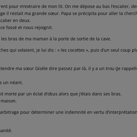
tèrent pour m’extraire de mon lit. On me dépose au bas l’escalier, d
age il restait ma grande sœur. Papa se précipita pour aller la cherc
scalier en deux.
 ce fossé et nous rejoignit.
les bras de ma maman à la porte de sortie de la cave.
es qui volaient, je lui dis : « les cocottes », puis d’un seul coup pl
endre ma sœur Gisèle dire passez par-là, il y a un trou (Je rappell
ns un néant.
 morte par un éclat d’obus alors que j’étais dans ses bras.
a maison.
 arbitrage pour déterminer une indemnité en vertu d’interprétatio
anité.