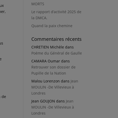
MORTS
eux
her,
Le rapport d’activité 2025 de
la DMCA.
Quand la paix chemine
Commentaires récents
us
CHRETIEN Michèle
dans
Poème du Général de Gaulle
e
CAMARA Oumar
dans
Retrouver son dossier de
Pupille de la Nation
Malou Lorenzon
dans
Jean
MOULIN -De Villevieux à
Londres
n de
Jean GOUJON
dans
Jean
MOULIN -De Villevieux à
Londres