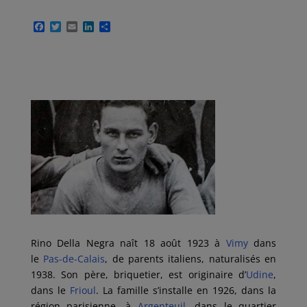
F
T
E
L
P
a
w
m
i
a
c
i
a
n
r
e
t
i
k
t
b
t
l
e
a
o
e
d
g
o
r
I
e
k
n
r
Rino Della Negra naît 18 août 1923 à
Vimy
dans
le
Pas-de-Calais
, de parents italiens, naturalisés en
1938. Son père, briquetier, est originaire d’
Udine
,
dans le
Frioul
. La famille s’installe en 1926, dans la
région parisienne, à
Argenteuil
, dans le quartier