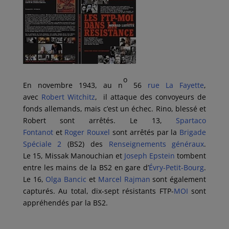
o
En novembre 1943, au n
56
rue La Fayette
,
avec
Robert Witchitz
, il attaque
des convoyeurs de
fonds allemands, mais c’est un échec. Rino, blessé et
Robert sont arrêtés. Le 13,
Spartaco
Fontanot
et
Roger Rouxel
sont arrêtés par la
Brigade
Spéciale 2
(BS2) des
Renseignements généraux
.
Le 15, Missak Manouchian et
Joseph Epstein
tombent
entre les mains de la BS2 en gare d’
Évry-Petit-Bourg
.
Le 16,
Olga Bancic
et
Marcel Rajman
sont également
capturés. Au total, dix-sept résistants FTP-
MOI
sont
appréhendés par la BS2.