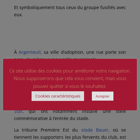
Et symboliquement tous ceux du groupe fusillés avec
eux.
À
Argenteuil
, sa ville d’adoption, une rue porte son
nom, de même qu’une salle municipale.
Ce site utilise des cookies pour améliorer votre navigation.
Une stèle est fleurie chaque année, un samedi ou
dimanche matin de fin février, lors d’une célébration
Nous supposerons que cela vous convient, mais vous
commémorant son exécution, survenue le 21 février.
pouvez quitter si vous le souhaitez.
Cookies caractéristiques
Accepter
Figure emblématique du club, sa mémoire est
régulièrement honorée par les supporters du
Red
Star
, qui ont notamment installé une stèle
commémorative à l’entrée du stade.
La tribune Première Est du
stade Bauer
, où se
tiennent les supporters les plus fervents du club, est