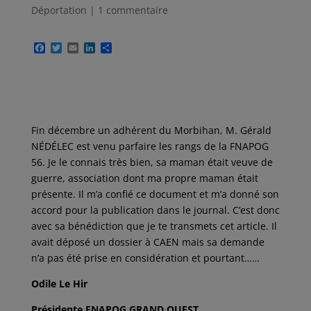
Déportation
|
1 commentaire
F
T
E
L
P
a
w
m
i
a
c
i
a
n
r
e
t
i
k
t
b
t
l
e
a
o
e
d
g
o
r
I
e
k
n
r
Fin décembre un adhérent du Morbihan, M. Gérald
NÉDÉLEC est venu parfaire les rangs de la FNAPOG
56. Je le connais très bien, sa maman était veuve de
guerre, association dont ma propre maman était
présente. Il m’a confié ce document et m’a donné son
accord pour la publication dans le journal. C’est donc
avec sa bénédiction que je te transmets cet article. Il
avait déposé un dossier à CAEN mais sa demande
n’a pas été prise en considération et pourtant……
Odile Le Hir
Présidente FNAPOG GRAND OUEST