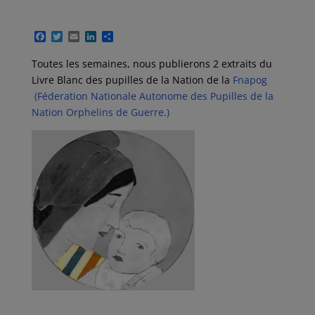
F
T
E
L
P
a
w
m
i
a
c
i
a
n
r
Toutes les semaines, nous publierons 2 extraits du
e
t
i
k
t
Livre Blanc des pupilles de la Nation de la
Fnapog
b
t
l
e
a
o
e
d
g
(Féderation Nationale Autonome des Pupilles de la
o
r
I
e
Nation Orphelins de Guerre.)
k
n
r