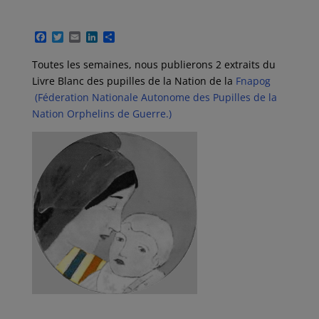
F
T
E
L
P
a
w
m
i
a
c
i
a
n
r
Toutes les semaines, nous publierons 2 extraits du
e
t
i
k
t
Livre Blanc des pupilles de la Nation de la
Fnapog
b
t
l
e
a
o
e
d
g
(Féderation Nationale Autonome des Pupilles de la
o
r
I
e
Nation Orphelins de Guerre.)
k
n
r