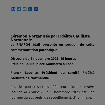
F
T
E
L
P
a
w
m
i
a
c
i
a
n
r
e
t
i
k
t
b
t
l
e
a
o
e
d
g
o
r
I
e
k
n
r
Cérémonie organisée par Fidélite Gaulliste
Normandie
La FNAPOG était présente en soutien de cette
commémoration patriotique.
Discours du 9 novembre 2023, 16 heures
Stèle de Gaulle, place Gambetta à Caen
Franck Leconte, Président du comité Fidélité
Gaulliste de Normandie
Pour les patriotes et les défenseurs d’une
« certaine
idée de la France »
, le 9 novembre 2023 est une
journée du souvenir, de recueillement, d’hommage.