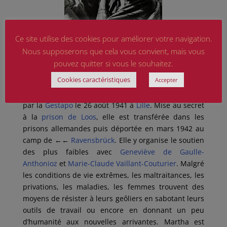
Ce site utilise des cookies pour améliorer votre navigation.
Nous supposerons que cela vous convient, mais vous
pouvez quitter si vous le souhaitez.
Cookies caractéristiques
Accepter
Dénoncée par le préfet du Nord
,
(
arrêté en 1945 qui
se suicidera en cellule avant d’être jugé)
elle est arrêtée
par la
Gestapo
le 26 août 1941 à
Lille
. Mise au secret
à la
prison de Loos
, elle est transférée dans les
prisons allemandes puis déportée en mars 1942 au
camp de
←←
Ravensbrück
. Elle y organise le soutien
des plus faibles avec
Geneviève de Gaulle-
Anthonioz
et
Marie-Claude Vaillant-Couturier
. Malgré
les conditions de vie extrêmes, les maltraitances, les
privations, les maladies, les femmes trouvent des
moyens de résister à leurs geôliers en sabotant leurs
outils de travail ou encore en donnant un peu
d’humanité aux nouvelles arrivantes. Martha est