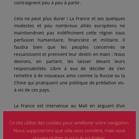
contraignent peu à peu à partir.
Cela ne peut plus durer ! La France et ses quelques
modestes et peu nombreux alliés européens ne
maintiendront pas indéfiniment cette région sous
perfusion humanitaire, financière et militaire. Il
faudra bien que les peuples concernés se
ressaisissent et prennent leur destin en main ; Nous
devrons, en partant, les laisser devant leurs
responsabilités. Libre à eux de décider de s’en
remettre à de nouveaux amis comme la Russie ou la
Chine qui pratiquent une politique de prédation vis-
à-vis de ces pays.
La France est intervenue au Mali en arguant d’un
risque terroriste global : il s’agissait d’une action
préventive. Pour autant, d’une part les autres pays
Ce site utilise des cookies pour améliorer votre navigation.
européens ne semblent pas être convaincus par
Nous supposerons que cela vous convient, mais vous
cette menace puisqu’ils n’interviennent pas et
pouvez quitter si vous le souhaitez.