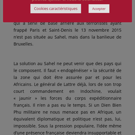
d’autre part aucun des groupes que nous
Cookies caractéristiques
combattons au Sahel n’a jamais, à ma connaissance,
Accepter
mené d’attaque chez nous. Que je sache, Molenbeek
qui a servi de base arrière aux terroristes ayant
frappé Paris et Saint-Denis le 13 novembre 2015
n’est pas située au Sahel, mais dans la banlieue de
Bruxelles.
La solution au Sahel ne peut venir que des pays qui
le composent. Il faut « endogénéiser » la sécurité de
la zone qui doit être assurée par et pour les
Africains. Le général de Lattre déjà, lors de son trop
court commandement en Indochine, voulait
« jaunir » les forces du corps expéditionnaire
français. Il n’en a pas eu le temps. Si un Dien Bien
Phu militaire ne nous menace pas en Afrique, un
équivalent diplomatique et politique n’est pas, lui,
impossible. Sous la pression populaire, l’idée même
d’une présence française deviendra insupportable et