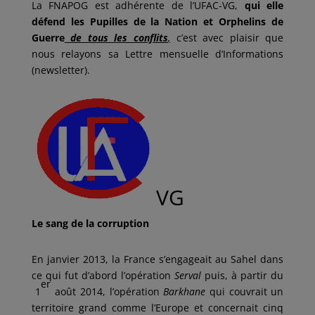
c
i
a
n
r
La FNAPOG est adhérente de l’UFAC-VG,
qui elle
e
t
i
k
t
défend les Pupilles de la Nation et Orphelins de
b
t
l
e
a
o
e
d
g
Guerre
de tous les conflits
,
c’est avec plaisir que
o
r
I
e
nous relayons sa Lettre mensuelle d’Informations
k
n
r
(newsletter).
VG
Le sang de la corruption
En janvier 2013, la France s’engageait au Sahel dans
ce qui fut d’abord l’opération
Serval
puis, à partir du
er
1
août 2014, l’opération
Barkhane
qui couvrait un
territoire grand comme l’Europe et concernait cinq