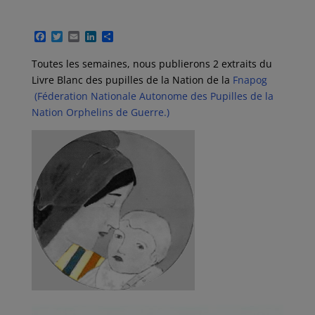
F
T
E
L
P
a
w
m
i
a
c
i
a
n
r
Toutes les semaines, nous publierons 2 extraits du
e
t
i
k
t
Livre Blanc des pupilles de la Nation de la
Fnapog
b
t
l
e
a
o
e
d
g
(Féderation Nationale Autonome des Pupilles de la
o
r
I
e
Nation Orphelins de Guerre.)
k
n
r