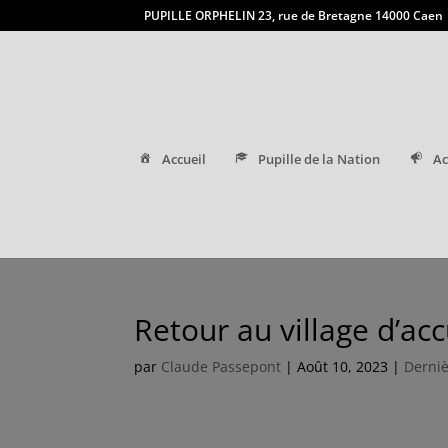
PUPILLE ORPHELIN 23, rue de Bretagne 14000 Caen
Accueil
Pupille de la Nation
Ac
Retour au village d’ac
par
Claude Passepont
|
Août 10, 2023
|
Derniè