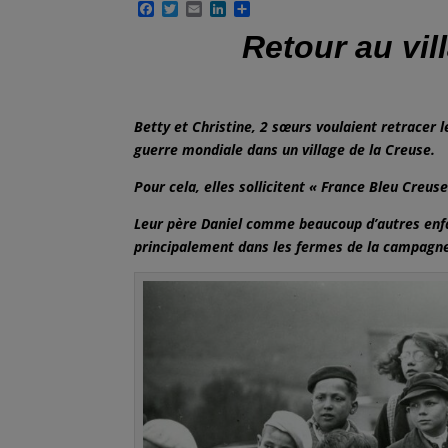
F
T
E
L
P
a
w
m
i
a
Retour au village
c
i
a
n
r
e
t
i
k
t
b
t
l
e
a
o
e
d
g
o
r
I
e
k
n
r
Betty et Christine, 2 sœurs voulaient retracer 
guerre mondiale dans un village de la Creuse.
Pour cela, elles sollicitent « France Bleu Creu
Leur père Daniel comme beaucoup d’autres enfan
principalement dans les fermes de la campagne,