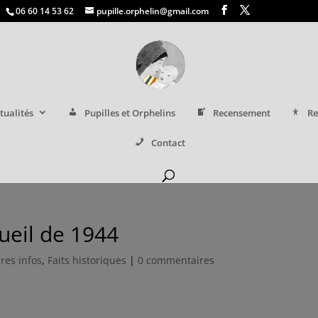
06 60 14 53 62
pupille.orphelin@gmail.com
tualités
Pupilles et Orphelins
Recensement
Re
Contact
cueil de 1944
res infos
,
Faits historiques
|
0 commentaires