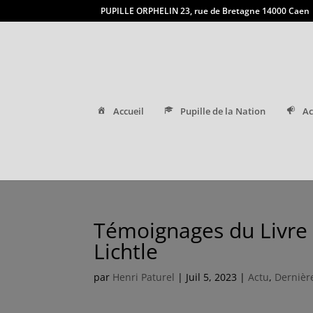
PUPILLE ORPHELIN 23, rue de Bretagne 14000 Caen
Accueil
Pupille de la Nation
Ac
Témoignages du Livre
Lichtle
par
Henri Paturel
|
Juil 5, 2023
|
Actu
,
Dernièr