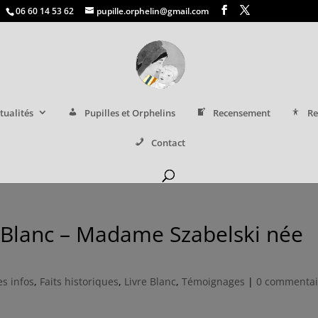
06 60 14 53 62
pupille.orphelin@gmail.com
tualités
Pupilles et Orphelins
Recensement
Re
Contact
 Blanc – Madame Szabelski née
es infos
,
Faits historiques
,
Livre Blanc
,
Témoignages
|
0 commentai