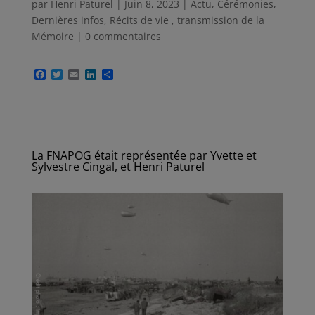
par
Henri Paturel
|
Juin 8, 2023
|
Actu
,
Cérémonies
,
Dernières infos
,
Récits de vie , transmission de la
Mémoire
|
0 commentaires
F
T
E
L
P
a
w
m
i
a
c
i
a
n
r
e
t
i
k
t
b
t
l
e
a
o
e
d
g
o
r
I
e
k
n
r
La FNAPOG était représentée par Yvette et
Sylvestre Cingal, et Henri Paturel