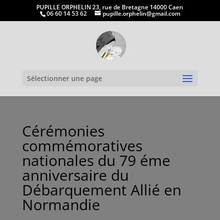
PUPILLE ORPHELIN 23, rue de Bretagne 14000 Caen
06 60 14 53 62
pupille.orphelin@gmail.com
Ouvrir la
Sélectionner une page
Cérémonies
commémoratives
nationales du 79 éme
anniversaire du
Débarquement Allié en
Normandie