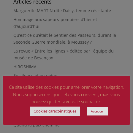
Articles récents
Marguerite MARTIN dite Daisy, femme résistante
Hommage aux sapeurs-pompiers d’hier et
d’aujourd’hui
Qu’est-ce qu’était le Sentier des Passeurs, durant la
Seconde Guerre mondiale, à Moussey ?
La revue « Entre les lignes » éditée par l’équipe du
musée de Besançon
HIROSHIMA
En silence et en peine
Futur Mur des noms des victimes de la Seconde
Ce site utilise des cookies pour améliorer votre navigation.
Guerre mondiale
Nous supposerons que cela vous convient, mais vous
RÉPARER LES OMISSIONS SUR LES MONUMENTS AUX
pouvez quitter si vous le souhaitez.
MORTS
Cookies caractéristiques
Accepter
Le rapport d’activité 2025 de la DMCA.
Quand la paix chemine