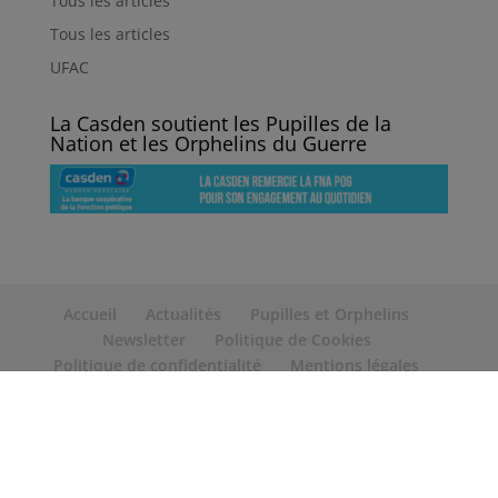
Tous les articles
Tous les articles
UFAC
La Casden soutient les Pupilles de la
Nation et les Orphelins du Guerre
Accueil
Actualités
Pupilles et Orphelins
Newsletter
Politique de Cookies
Politique de confidentialité
Mentions légales
Contact
Copyright 2025 Pupille et Orphelin