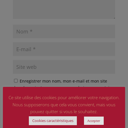
Enregistrer mon nom, mon e-mail et mon site
dans le navigateur pour mon prochain commentaire.
Ce site utilise des cookies pour améliorer votre navigation.
Ce site est protégé par reCAPTCHA et Google
Nous supposerons que cela vous convient, mais vous
Politique de confidentialité
et
Conditions d'utilisation
appliquer.
pouvez quitter si vous le souhaitez.
Cookies caractéristiques
Accepter