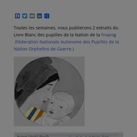
F
T
E
L
P
a
w
m
i
a
c
i
a
n
r
Toutes les semaines, nous publierons 2 extraits du
e
t
i
k
t
Livre Blanc des pupilles de la Nation de la
Fnapog
b
t
l
e
a
o
e
d
g
(Féderation Nationale Autonome des Pupilles de la
o
r
I
e
Nation Orphelins de Guerre.)
k
n
r