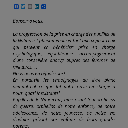
F
T
E
L
P
a
w
m
i
a
c
i
a
n
r
e
t
i
k
t
Bonsoir à vous,
b
t
l
e
a
o
e
d
g
La progression de la prise en charge des pupilles de
o
r
I
e
k
n
r
la Nation est phénoménale et tant mieux pour ceux
qui peuvent en bénéficier: prise en charge
psychologique, équithérapie, accompagnement
d’une conseillère onacvg auprès des femmes de
militaires…..
Nous nous en réjouissons!
En parallèle les témoignages du livre blanc
démontrent ce que fut notre prise en charge à
nous, quasi inexistante!
Pupilles de la Nation oui, mais avant tout orphelins
de guerre, orphelins de notre enfance, de notre
adolescence, de notre jeunesse, de notre vie
d’adulte, privant nos enfants de leurs grands-
parents.