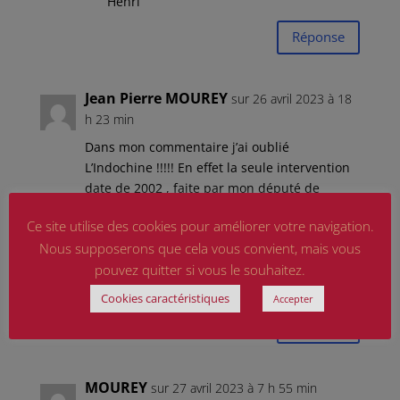
Henri
Réponse
Jean Pierre MOUREY
sur 26 avril 2023 à 18
h 23 min
Dans mon commentaire j’ai oublié
L’Indochine !!!!! En effet la seule intervention
date de 2002 , faite par mon député de
l’époque qui dans sa question écrite au
Ce site utilise des cookies pour améliorer votre navigation.
gouvernement ne parlait que des pupilles en
Nous supposerons que cela vous convient, mais vous
général et pour laquelle la réponse il y a 21
pouvez quitter si vous le souhaitez.
ans fut la même que les réponse quasi.
copier-coller de 2023!
Cookies caractéristiques
Accepter
Réponse
MOUREY
sur 27 avril 2023 à 7 h 55 min