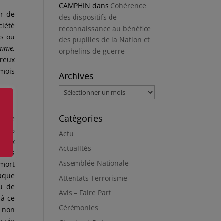
CAMPHIN
dans
Cohérence
ur de
des dispositifs de
ciété
reconnaissance au bénéfice
és ou
des pupilles de la Nation et
omme,
orphelins de guerre
ureux
 mois
Archives
Archives
Catégories
é une
 1916
Actu
 deux
Actualités
nées
Assemblée Nationale
 mort
haque
Attentats Terrorisme
eu de
Avis – Faire Part
 à ce
Cérémonies
o non
e vie