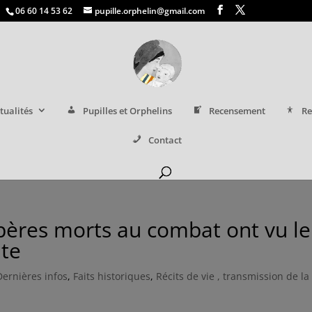
06 60 14 53 62
pupille.orphelin@gmail.com
tualités
Pupilles et Orphelins
Recensement
Re
Contact
 pères morts au combat ont vu le
ite
Dernières infos
,
Faits historiques
,
Récits de vie , transmission de la