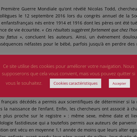
a
Première Guerre Mondiale
qu’ont révélé Nicolas Todd, cherche
 collègues le 12 septembre 2016
lors du congrès annuel de la So
s
enfants
français nés entre 1914 et 1916 dont les pères ont été tu
nce de vie
écourtée.
« Ces résultats suggèrent fortement que chez l’h
 au fœtus »
, concluent les auteurs. Ainsi, un événement doulo
nséquences néfastes pour le bébé, parfois jusqu’à en perdre des
es
Ce site utilise des cookies pour améliorer votre navigation. Nous
supposerons que cela vous convient, mais vous pouvez quitter si
itable travail de fourmi pour réaliser leur étude : ils ont scrut
afin d’identifier 4.170 enfants nés entre août 1914 et décembre
vous le souhaitez.
Cookies caractéristiques
Accepter
tion », leur père étant décédé ou gravement blessé au combat,
chologique important chez la mère. De plus, une base de don
 français décédés a permis aux scientifiques de déterminer si la
 la naissance de l’enfant. Enfin, les chercheurs ont associé à c
 le plus proche sur le registre » : même sexe, même date et li
ogie fastidieuse qui a toutefois permis aux auteurs de parvenir
 nation ont vécu en moyenne 1,1 année de moins que leurs alter eg
t les enfants ayant perdu leur père avant de naître, leur durée d