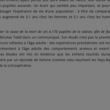
n-pupilles associés. Un écart qui semble peu important, et pour
bouger l’espérance de vie d’une population : à titre de compara
 a augmenté de 3,1 ans chez les femmes et 5,1 ans chez les ho
er la cause de la mort de ces 4.170 pupilles de la nation, afin de fai
e Nicolas Todd
dans un communiqué
. Son étude n’est pas la premi
uences néfastes à l’âge adulte : des expériences précédentes ont m
ésentent à l’âge adulte des comportements anxieux et voient
es études ont mis en évidence que les enfants touchés duran
mère par un épisode de famine (
comme celui touchant les Pays-B
de la schizophrénie.