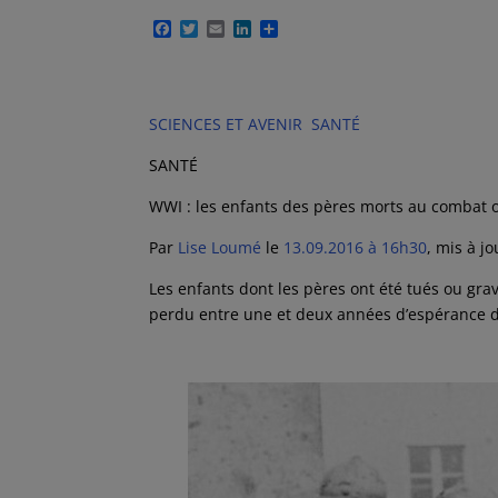
F
T
E
L
P
a
w
m
i
a
c
i
a
n
r
e
t
i
k
t
b
t
l
e
a
o
e
d
g
SCIENCES ET AVENIR
SANTÉ
o
r
I
e
k
n
r
SANTÉ
WWI : les enfants des pères morts au combat o
Par
Lise Loumé
le
13.09.2016 à 16h30
, mis à j
Les enfants dont les pères ont été tués ou gr
perdu entre une et deux années d’espérance de