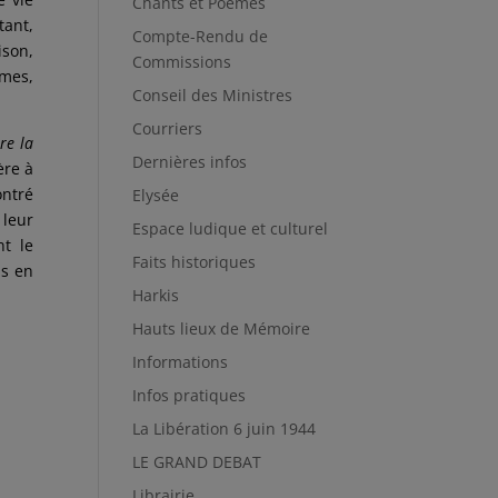
Chants et Poèmes
tant,
Compte-Rendu de
ison,
Commissions
mmes
,
Conseil des Ministres
Courriers
re la
Dernières infos
ère à
ontré
Elysée
 leur
Espace ludique et culturel
t le
Faits historiques
as en
Harkis
Hauts lieux de Mémoire
Informations
Infos pratiques
La Libération 6 juin 1944
LE GRAND DEBAT
Librairie