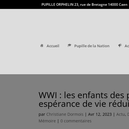
PUPILLE ORPHELIN 23, rue de Bretagne 14000 Caen
Accueil
Pupille de la Nation
Ac
WWI : les enfants des
espérance de vie rédu
par
Christiane Dormois
|
Avr 12, 2023
|
Actu
,
Mémoire
|
0 commentaires