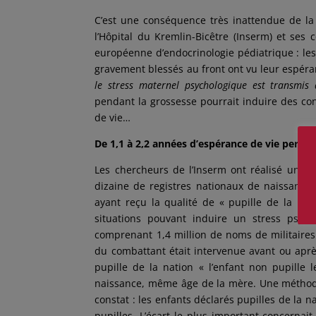
C’est une conséquence très inattendue de l
l’Hôpital du Kremlin-Bicêtre (Inserm) et ses
européenne d’endocrinologie pédiatrique
: le
gravement blessés au front ont vu leur
espéra
le stress maternel psychologique est transmis
pendant la grossesse pourrait induire des co
de vie…
De 1,1 à 2,2 années d’espérance de vie perdu
Les chercheurs de l’Inserm ont réalisé un vér
dizaine de registres nationaux de naissance 
ayant reçu la qualité de « pupille de la na
situations pouvant induire un stress psy
comprenant 1,4 million de noms de militaires
du combattant était intervenue avant ou après
pupille de la nation « l’enfant non pupille
naissance, même âge de la mère. Une méthodol
constat : les enfants déclarés pupilles de la
pupilles. L’écart le plus important concernai