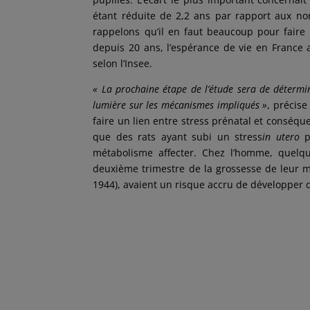
étant réduite de 2,2 ans par rapport aux no
rappelons qu’il en faut beaucoup pour faire 
depuis 20 ans,
l’espérance de vie en France
selon l’Insee.
« La prochaine étape de l’étude sera de détermin
lumière sur les mécanismes impliqués »
, précis
faire un lien entre stress prénatal et conséq
que
des rats ayant subi un stress
in utero
pr
métabolisme affecter
. Chez l’homme, quelqu
deuxième trimestre de la grossesse de leur 
1944
), avaient un risque accru de développer 