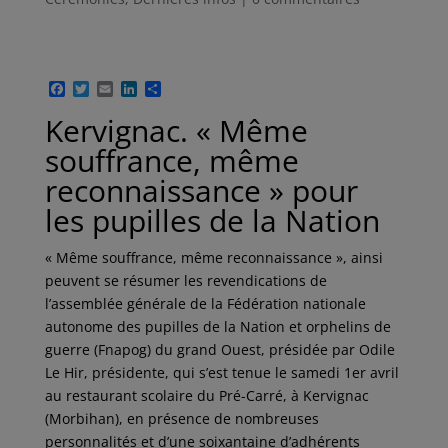
F
T
E
L
P
a
w
m
i
a
Kervignac. « Même
c
i
a
n
r
e
t
i
k
t
souffrance, même
b
t
l
e
a
o
e
d
g
reconnaissance » pour
o
r
I
e
k
n
r
les pupilles de la Nation
« Même souffrance, même reconnaissance », ainsi
peuvent se résumer les revendications de
l’assemblée générale de la Fédération nationale
autonome des pupilles de la Nation et orphelins de
guerre (Fnapog) du grand Ouest, présidée par Odile
Le Hir, présidente, qui s’est tenue le samedi 1er avril
au restaurant scolaire du Pré-Carré, à Kervignac
(Morbihan), en présence de nombreuses
personnalités et d’une soixantaine d’adhérents