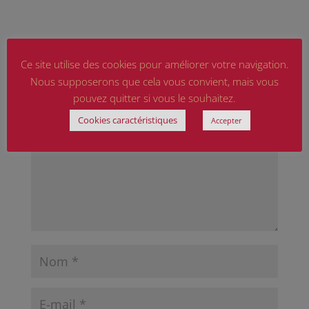
Poster le commentaire
Ce site utilise des cookies pour améliorer votre navigation.
Nous supposerons que cela vous convient, mais vous
Votre adresse e-mail ne sera pas publiée.
Les
pouvez quitter si vous le souhaitez.
champs obligatoires sont indiqués avec
*
Cookies caractéristiques
Accepter