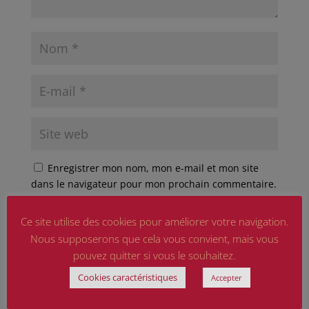
Enregistrer mon nom, mon e-mail et mon site
dans le navigateur pour mon prochain commentaire.
Ce site est protégé par reCAPTCHA et Google
Ce site utilise des cookies pour améliorer votre navigation.
Politique de confidentialité
et
Conditions d'utilisation
Nous supposerons que cela vous convient, mais vous
appliquer.
pouvez quitter si vous le souhaitez.
Cookies caractéristiques
Accepter