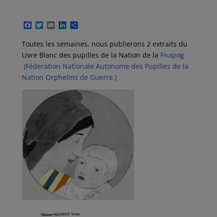
F
T
E
L
P
a
w
m
i
a
c
i
a
n
r
Toutes les semaines, nous publierons 2 extraits du
e
t
i
k
t
Livre Blanc des pupilles de la Nation de la
Fnapog
b
t
l
e
a
o
e
d
g
(Féderation Nationale Autonome des Pupilles de la
o
r
I
e
Nation Orphelins de Guerre.)
k
n
r