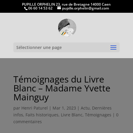
PUPILLE ORPHELIN 23, rue de Bretagne 14000 Caen
06 60 14 53 62
pupille.orphelin@gmail.com
Ouvrir la
Sélectionner une page
Témoignages du Livre
Blanc – Madame Yvette
Mainguy
par
Henri Paturel
|
Mar 1, 2023
|
Actu
,
Dernières
infos
,
Faits historiques
,
Livre Blanc
,
Témoignages
|
0
commentaires