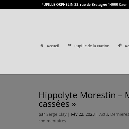
PUPILLE ORPHELIN 23, rue de Bretagne 14000 Caen
Accueil
Pupille de la Nation
Ac
Hippolyte Morestin – 
cassées »
par
Serge Clay
|
Fév 22, 2023
|
Actu
,
Dernières
commentaires