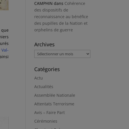
CAMPHIN
dans
Cohérence
des dispositifs de
reconnaissance au bénéfice
des pupilles de la Nation et
orphelins de guerre
t que
miers
gurés
Archives
Val-
Archives
ainsi
Catégories
Actu
Actualités
Assemblée Nationale
Attentats Terrorisme
Avis – Faire Part
Cérémonies