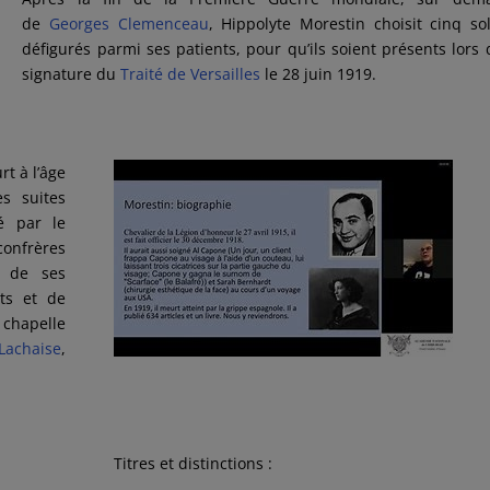
de
Georges Clemenceau
, Hippolyte Morestin choisit cinq so
défigurés parmi ses patients, pour qu’ils soient présents lors 
signature du
Traité de Versailles
le 28 juin 1919.
urt à l’âge
es suites
é par le
confrères
 de ses
ts et de
 chapelle
Lachaise
,
Titres et distinctions :