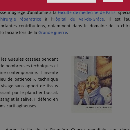
ours utilisées en médecine contemporaine.
esseur agrégé d’anatomie à la
Faculté de médecine de Paris
, spécia
chirurgie réparatrice
à l’
Hôpital du Val-de-Grâce
, il est l’a
portantes contributions, notamment dans le domaine de la chir
lo-faciale lors de la
Grande guerre
.
t les Gueules cassées pendant
e de nombreuses techniques et
ine contemporaine. Il invente
 jeu de patience », technique
 visage sans apport de tissus
sant par le plancher buccal,
ang et la salive. Il défend en
ns cartilagineuses.
Après la fin de la Première Guerre mondiale, sur dem