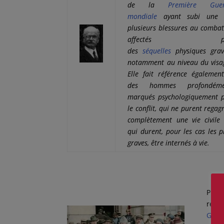
de la
Première Guer
mondiale
ayant subi une 
plusieurs blessures au combat
affectés pa
des
séquelles
physiques grav
notamment au niveau du visa
Elle fait référence égalemen
des hommes profondéme
marqués psychologiquement 
le conflit, qui ne purent regag
complètement une vie civile
qui durent, pour les cas les p
graves, être internés à vie.
Pion
répa
Guer