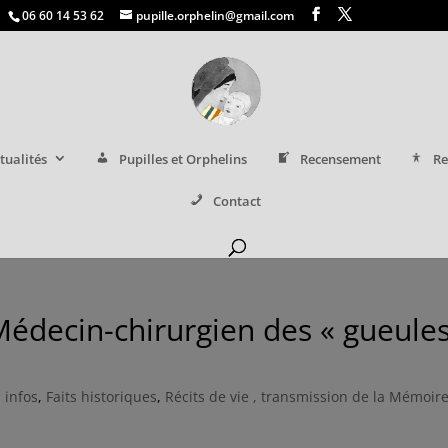
06 60 14 53 62
pupille.orphelin@gmail.com
tualités
Pupilles et Orphelins
Recensement
Re
Contact
Médecin-chirurgien des « gueule
 infos
,
Faits historiques
,
Récits de vie , transmission de la Mémoir