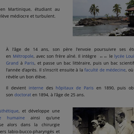
n Martinique, étudiant au
 élève médiocre et turbulent.
À l’âge de 14 ans, son père l’envoie poursuivre ses ét
en
Métropole
, avec son frère aîné. Il intègre
←←
le
lycée Loui
Grand
à
Paris
, et passe un bac littéraire, puis un bac scienti
l’année d’après. Il s’inscrit ensuite à la
faculté de médecine
, où
révèle un bon élève.
Il devient
interne
des
hôpitaux de Paris
en 1890, puis obt
son
doctorat
en 1894, à l’âge de 25 ans.
sthétique
, et développe une
ie humaine
ainsi qu’une
ise alors dans la chirurgie
ers labio-bucco-pharyngés et