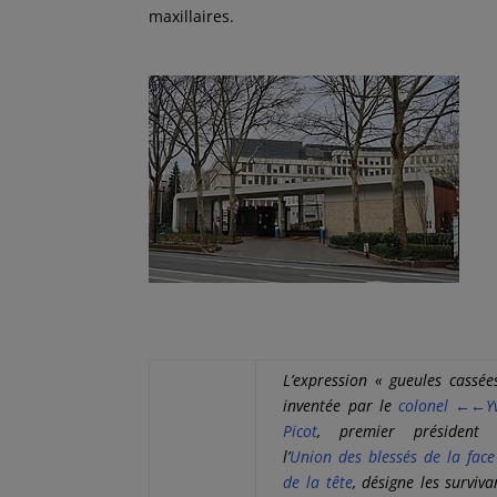
maxillaires.
L’expression « gueules cassée
inventée par le
colonel
←←
Y
Picot
, premier président
l’
Union des blessés de la face
de la tête
, désigne les surviva