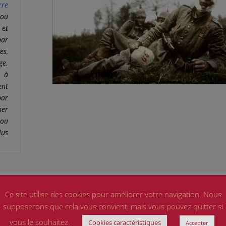
re
ou
 et
r
es,
ge.
t à
nt
par
ner
 ou
lus
Ce site utilise des cookies pour améliorer votre navigation. Nous
nier de la
chirurgie esthétique
, il est notamment connu pour a
ré les visages de nombreux soldats défigurés pendant la
Prem
supposerons que cela vous convient, mais vous pouvez quitter si
re mondiale
(les «
Gueules cassées
»), en inventant des techn
vous le souhaitez.
Cookies caractéristiques
Accepter