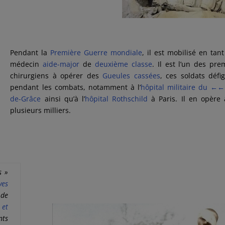
Pendant la
Première Guerre mondiale
, il est mobilisé en tan
médecin
aide-major
de
deuxième classe
. Il est l’un des pre
chirurgiens à opérer des
Gueules cassées
, ces soldats défi
pendant les combats, notamment à l’
hôpital militaire du
←←
de-Grâce
ainsi qu’à l’
hôpital Rothschild
à Paris. Il en opère 
plusieurs milliers.
s »
ves
 de
 et
nts