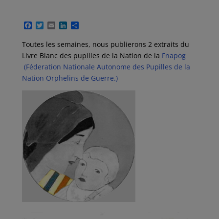
F
T
E
L
P
a
w
m
i
a
c
i
a
n
r
Toutes les semaines, nous publierons 2 extraits du
e
t
i
k
t
Livre Blanc des pupilles de la Nation de la
Fnapog
b
t
l
e
a
o
e
d
g
(Féderation Nationale Autonome des Pupilles de la
o
r
I
e
Nation Orphelins de Guerre.)
k
n
r