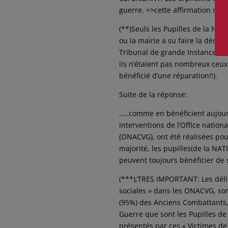
guerre. =>cette affirmation n’es
(**)Seuls les Pupilles de la Nat
ou la mairie a su faire la dém
Tribunal de grande Instance, ils
ils n’étaient pas nombreux ceux
bénéficié d’une réparation!!).
Suite de la réponse:
…..comme en bénéficient aujourd
interventions de l’Office natio
(ONACVG), ont été réalisées pou
majorité, les pupilles(de la NA
peuvent toujours bénéficier de s
(***);TRES IMPORTANT: Les déli
sociales » dans les ONACVG, son
(95%) des Anciens Combattants,
Guerre que sont les Pupilles de 
présentés par ces « Victimes de