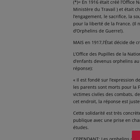
(*)= En 1916 était créé l’Office
Ministère du Travail ) et était
l’engagement, le sacrifice, la s
pour la liberté de la France. (Il
d’Orphelins de Guerre!).
MAIS en 1917,l’État décide de c
L’Office des Pupilles de la Nati
d’enfants devenus orphelins au 
réponse):
« Il est fondé sur l’expression d
les parents sont morts pour la 
victimes civiles des combats, d
cet endroit, la réponse est juste
Cette solidarité est très concrèt
publique avec une prise en cha
études.
CEPENDANT: Les orphelins de 19