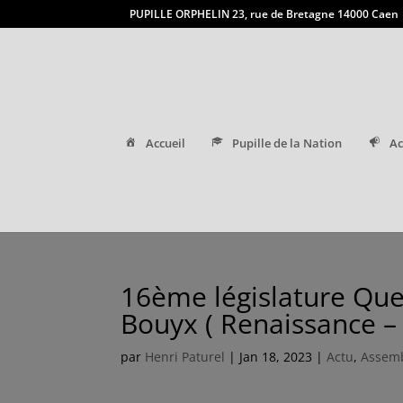
PUPILLE ORPHELIN 23, rue de Bretagne 14000 Caen
Accueil
Pupille de la Nation
Ac
16ème législature Que
Bouyx ( Renaissance – 
par
Henri Paturel
|
Jan 18, 2023
|
Actu
,
Assemb