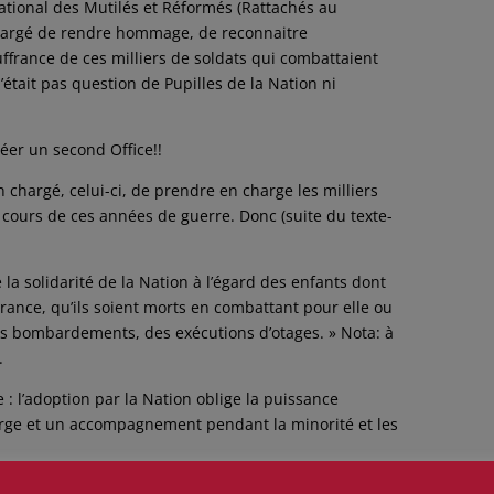
 National des Mutilés et Réformés (Rattachés au
 chargé de rendre hommage, de reconnaitre
ouffrance de ces milliers de soldats qui combattaient
 n’était pas question de Pupilles de la Nation ni
réer un second Office!!
on chargé, celui-ci, de prendre en charge les milliers
cours de ces années de guerre. Donc (suite du texte-
e la solidarité de la Nation à l’égard des enfants dont
France, qu’ils soient morts en combattant pour elle ou
es bombardements, des exécutions d’otages. » Nota: à
.
e : l’adoption par la Nation oblige la puissance
rge et un accompagnement pendant la minorité et les
39-45 ont reçu cette aide dans les années d’après-