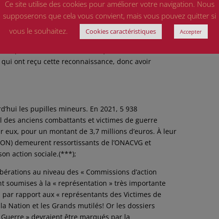
Ce site utilise des cookies pour améliorer votre navigation. Nous
t pas exacte (**)
supposerons que cela vous convient, mais vous pouvez quitter si
ion reconnus, car (à l’époque après 1947 ) SI un parent
vous le souhaitez.
Cookies caractéristiques
Accepter
arche de demande d’adoption de l’Enfant auprès du
 ont pu bénéficier de l’aide évoquée ci-dessous!! (CAR
 qui ont reçu cette reconnaissance, donc avoir
’hui les pupilles mineurs. En 2021, 5 938
nal des anciens combattants et victimes de guerre
r eux, pour un montant de 3,7 millions d’euros. À leur
TION) demeurent ressortissants de l’ONACVG et
on action sociale.(***);
bérations au niveau des « Commissions d’action
t soumises à la « représentation » très importante
 par rapport aux « représentants des Victimes de
la Nation et les Grands mutilés! Or les dossiers
 Guerre » devraient être marqués par la