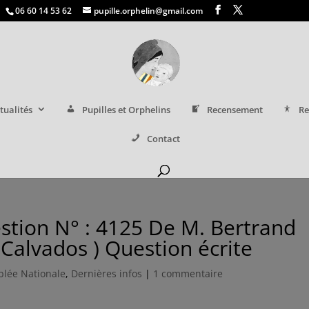
06 60 14 53 62
pupille.orphelin@gmail.com
tualités
Pupilles et Orphelins
Recensement
Re
Contact
stion N° : 4125 De M. Bertrand
Calvados ) Question écrite
lée Nationale
,
Dernières infos
|
1 commentaire