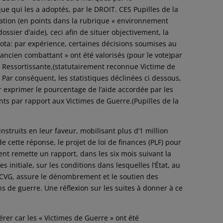
ue qui les a adoptés, par le DROIT. CES Pupilles de la
cation (en points dans la rubrique « environnement
ssier d’aide), ceci afin de situer objectivement, la
ota: par expérience, certaines décisions soumises au
ancien combattant » ont été valorisés (pour le vote)par
e Ressortissante,(statutairement reconnue Victime de
. Par conséquent, les statistiques déclinées ci dessous,
r exprimer le pourcentage de l’aide accordée par les
 par rapport aux Victimes de Guerre.(Pupilles de la
instruits en leur faveur, mobilisant plus d’1 million
de cette réponse, le projet de loi de finances (PLF) pour
t remette un rapport, dans les six mois suivant la
s initiale, sur les conditions dans lesquelles l’État, au
ACVG, assure le dénombrement et le soutien des
ns de guerre. Une réflexion sur les suites à donner à ce
érer car les « Victimes de Guerre » ont été