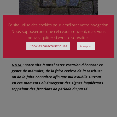
(pavé 10 x 10 cm, incrusté dans le sol, recouvert
d’une plaque de laiton à la mémoire du déporté) au
Ce site utilise des cookies pour améliorer votre navigation.
n°1 du Bd Châteaubriand, lieu de naissance du petit
Nous supposerons que cela vous convient, mais vous
David et un site internet dédié à ce travail mémoriel.
pouvez quitter si vous le souhaitez.
Merci à tous.
Cookies caractéristiques
Accepter
Sources :
divers sites internet, émissions TV ou radio.
NOTA
: notre site à aussi cette vocation d’honorer ce
genre de mémoire, de la faire revivre de la restituer
ou de la faire connaître afin que nul n’oublie surtout
en ces moments où émergent des signes inquiétants
rappelant des fractions de période du passé.