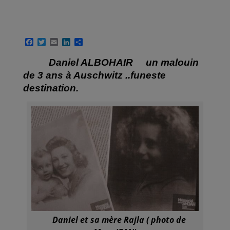
F
T
E
L
P
a
w
m
i
a
c
i
a
n
r
Daniel ALBOHAIR un malouin
e
t
i
k
t
b
t
l
e
a
de 3 ans à Auschwitz ..funeste
o
e
d
g
destination.
o
r
I
e
k
n
r
Daniel et sa mère Rajla ( photo de