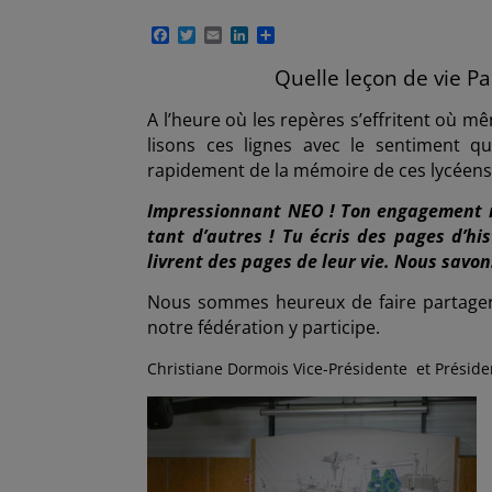
F
T
E
L
P
a
w
m
i
a
c
i
a
n
r
Quelle leçon de vie P
e
t
i
k
t
b
t
l
e
a
A l’heure où les repères s’effritent où 
o
e
d
g
o
r
I
e
lisons ces lignes avec le sentiment q
k
n
r
rapidement de la mémoire de ces lycéen
Impressionnant NEO ! Ton engagement no
tant d’autres ! Tu écris des pages d’h
livrent des pages de leur vie. Nous savon
Nous sommes heureux de faire partage
notre fédération y participe.
Christiane Dormois Vice-Présidente et Présid