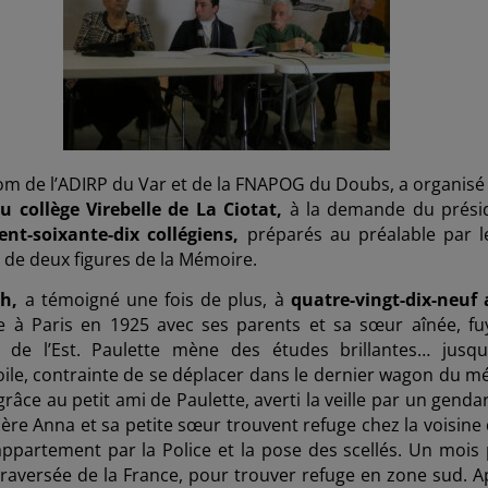
om de l’ADIRP du Var et de la FNAPOG du Doubs, a organisé
u collège Virebelle de La Ciotat
,
à la demande du prési
ent-soixante-dix collégiens,
préparés au préalable par l
 de deux figures de la Mémoire.
ah,
a témoigné une fois de plus, à
quatre-vingt-dix-neuf 
ve à Paris en 1925 avec ses parents et sa sœur aînée, fu
 de l’Est. Paulette mène des études brillantes… jusqu
étoile, contrainte de se déplacer dans le dernier wagon du m
 grâce au petit ami de Paulette, averti la veille par un gend
ère Anna et sa petite sœur trouvent refuge chez la voisine 
appartement par la Police et la pose des scellés. Un mois 
a traversée de la France, pour trouver refuge en zone sud. A