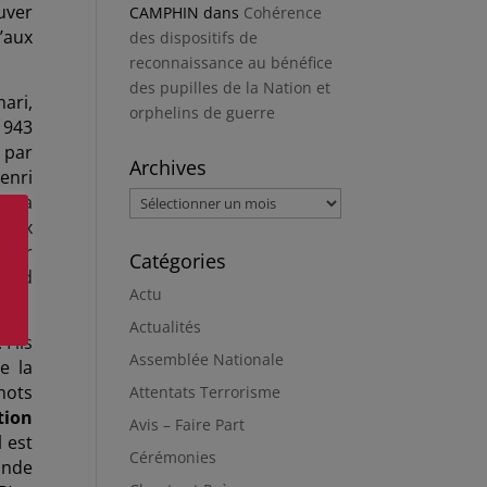
ouver
CAMPHIN
dans
Cohérence
’aux
des dispositifs de
reconnaissance au bénéfice
des pupilles de la Nation et
ari,
orphelins de guerre
1943
 par
Archives
enri
Archives
 n’a
deux
voir
Catégories
mand
Actu
Actualités
 Fils
Assemblée Nationale
e la
mots
Attentats Terrorisme
tion
Avis – Faire Part
 est
Cérémonies
ande