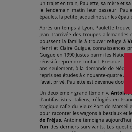
un trajet en train, Paulette, sa mère et 
le lendemain matin leur passeur. Paule
épaules, la petite Jacqueline sur les épau
Après un temps à Lyon, Paulette trouve r
Jean. L’arrivée des troupes allemandes 
poussent la famille à trouver refuge à
V
Henri et Claire Guigue, connaissances pr
Guigue en 1990 Justes parmi les Nations. 
réussi à reprendre contact. Presque cent
ans seulement, à la demande de Néo. En
repris ses études à cinquante-quatre ans
l’avait privé. Paulette est devenue docteu
Un deuxième « grand témoin »,
Antoine
d’antifascistes italiens, réfugiés en Fr
tragique rafle du Vieux Port de Marseille
pour raconter les wagons à bestiaux et 
de Fréjus
.
Antoine témoigne aujourd’hui i
l’un
des derniers survivants. Les questi