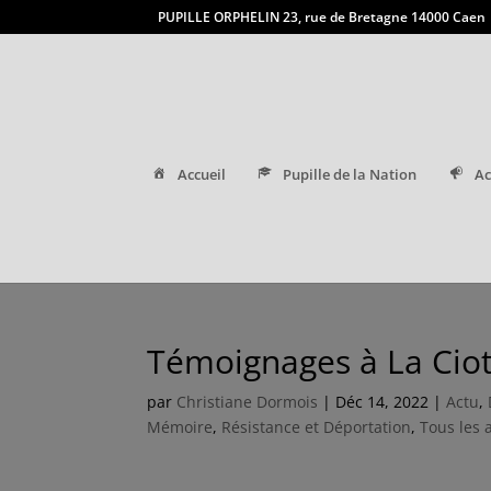
PUPILLE ORPHELIN 23, rue de Bretagne 14000 Caen
Accueil
Pupille de la Nation
Ac
Témoignages à La Cio
par
Christiane Dormois
|
Déc 14, 2022
|
Actu
,
Mémoire
,
Résistance et Déportation
,
Tous les a