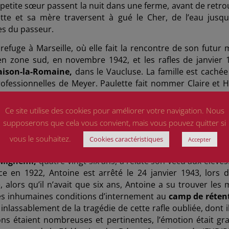
sa petite sœur passent la nuit dans une ferme, avant de retr
tte et sa mère traversent à gué le Cher, de l’eau jusqu
les du passeur.
efuge à Marseille, où elle fait la rencontre de son futur m
en zone sud, en novembre 1942, et les rafles de janvier 
aison-la-Romaine,
dans le Vaucluse. La famille est cachée
ofessionnelles de Meyer. Paulette fait nommer Claire et H
La famille restée en Lituanie a été décimée, jamais Paulette
enaire, Paulette ne témoigne devant les élèves que depuis 
Ce site utilise des cookies pour améliorer votre navigation. Nous
 écho au thème du CNRD 2022/2023, Paulette a rappelé a
supposerons que cela vous convient, mais vous pouvez quitter si
, pour poursuivre le parcours scolaire dont l’occupant alle
vous le souhaitez.
Cookies caractéristiques
Accepter
r en lettres, comme une revanche sur la vie.
 Mignemi,
quatre-vingt-six ans, a relaté son vécu aux élèves.
ance en 1922, Antoine est arrêté le 24 janvier 1943, lors d
, alors qu’il n’avait que six ans, Antoine a su trouver les 
les inhumaines conditions d’internement au
camp de réten
nlassablement de la tragédie de cette rafle oubliée, dont il
ons étaient nombreuses et pertinentes, l’émotion était gr