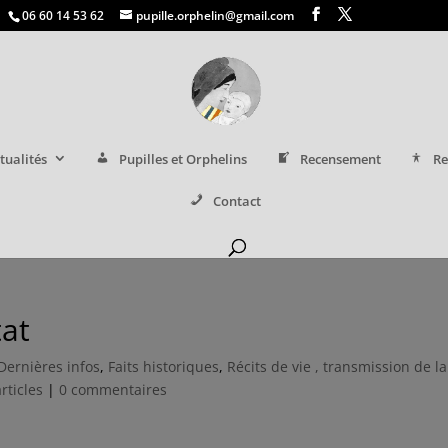
06 60 14 53 62
pupille.orphelin@gmail.com
tualités
Pupilles et Orphelins
Recensement
Re
Contact
tat
Dernières infos
,
Faits historiques
,
Récits de vie , transmission de la
rticles
|
0 commentaires