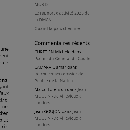
MORTS
Le rapport d’activité 2025 de
la DMCA.
Quand la paix chemine
Commentaires récents
 une
CHRETIEN Michèle
dans
dent
Poème du Général de Gaulle
eurs
CAMARA Oumar
dans
Retrouver son dossier de
ans.
Pupille de la Nation
yant
Malou Lorenzon
dans
Jean
’aux
MOULIN -De Villevieux à
étro.
Londres
arme.
Jean GOUJON
dans
Jean
d’en
MOULIN -De Villevieux à
plus
Londres
près