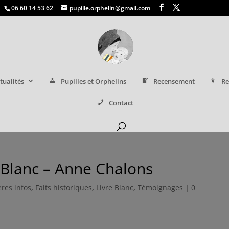
06 60 14 53 62
pupille.orphelin@gmail.com
tualités
Pupilles et Orphelins
Recensement
Re
Contact
 Blanc – Anne Chalons
res infos
,
Faits historiques
,
Livre Blanc
,
Témoignages
|
0