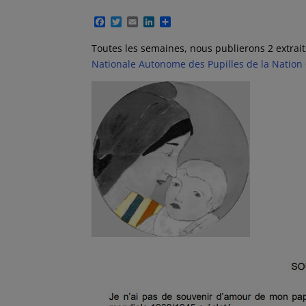
F
T
E
L
P
a
w
m
i
a
c
i
a
n
r
Toutes les semaines, nous publierons 2 extrait
e
t
i
k
t
Nationale Autonome des Pupilles de la Nation
b
t
l
e
a
o
e
d
g
o
r
I
e
k
n
r