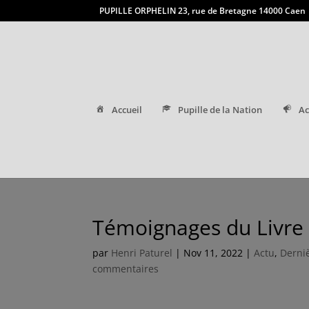
PUPILLE ORPHELIN 23, rue de Bretagne 14000 Caen
Accueil
Pupille de la Nation
Ac
Témoignages du Livre
par
Henri Paturel
|
Nov 11, 2022
|
Actu
,
Derniè
commentaires