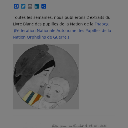
F
T
E
L
P
a
w
m
i
a
c
i
a
n
r
Toutes les semaines, nous publierons 2 extraits du
e
t
i
k
t
Livre Blanc des pupilles de la Nation de la
Fnapog
b
t
l
e
a
o
e
d
g
(Féderation Nationale Autonome des Pupilles de la
o
r
I
e
Nation Orphelins de Guerre.)
k
n
r