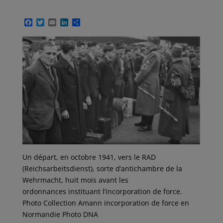
F
T
E
L
P
a
w
m
i
a
c
i
a
n
r
e
t
i
k
t
b
t
l
e
a
o
e
d
g
o
r
I
e
k
n
r
Un départ, en octobre 1941, vers le RAD
(Reichsarbeitsdienst), sorte d’antichambre de la
Wehrmacht, huit mois avant les
ordonnances instituant l’incorporation de force.
Photo Collection Amann incorporation de force en
Normandie Photo DNA