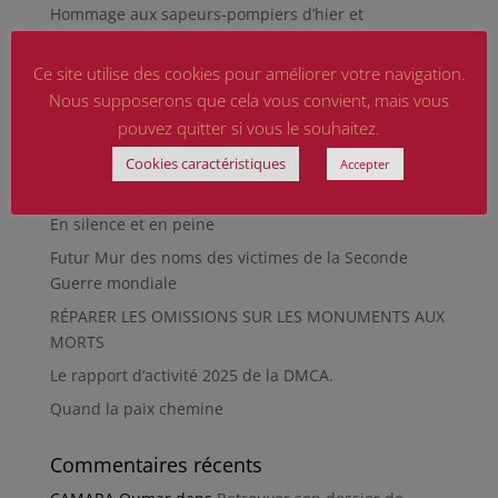
Hommage aux sapeurs-pompiers d’hier et
d’aujourd’hui
Ce site utilise des cookies pour améliorer votre navigation.
Qu’est-ce qu’était le Sentier des Passeurs, durant la
Seconde Guerre mondiale, à Moussey ?
Nous supposerons que cela vous convient, mais vous
pouvez quitter si vous le souhaitez.
La revue « Entre les lignes » éditée par l’équipe du
musée de Besançon
Cookies caractéristiques
Accepter
HIROSHIMA
En silence et en peine
Futur Mur des noms des victimes de la Seconde
Guerre mondiale
RÉPARER LES OMISSIONS SUR LES MONUMENTS AUX
MORTS
Le rapport d’activité 2025 de la DMCA.
Quand la paix chemine
Commentaires récents