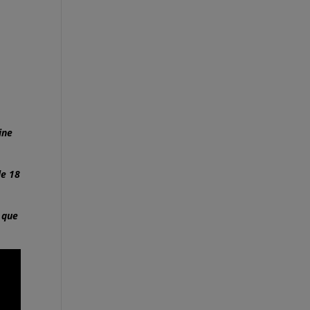
ine
le 18
i que