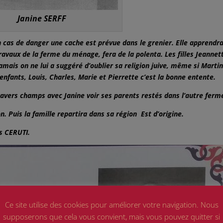
Janine SERFF
en cas de danger une cache est prévue dans le grenier. Elle apprendr
ravaux de la ferme du ménage, fera de la polenta. Les filles Jeannet
amais on ne lui a suggéré d’oublier sa religion juive, même si Martin
enfants, Louis, Charles, Marie et Pierrette c’est la bonne entente.
vers champs avec Janine voir ses parents restés dans l’autre ferm
on. Puis la famille repartira dans sa région Est d’origine.
s CERUTI.
Ce site utilise des cookies pour améliorer votre navigation. Nous
supposerons que cela vous convient, mais vous pouvez quitter si