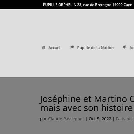
PUPILLE ORPHELIN 23, rue de Bretagne 14000 Caen
Accueil
Pupille de la Nation
Ac
Joséphine et Martino C
mais avec son histoire
par
Claude Passepont
|
Oct 5, 2022
|
Faits his