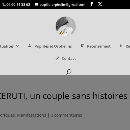
06 60 14 53 62
pupille.orphelin@gmail.com
tualités
Pupilles et Orphelins
Recensement
Re
Contact
ERUTI, un couple sans histoires
toriques
,
Manifestations
|
0 commentaires