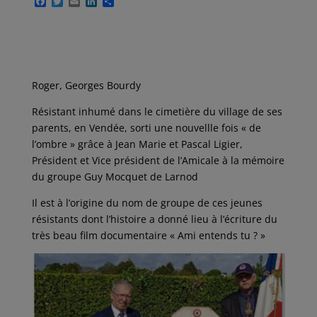
F
T
E
L
P
a
w
m
i
a
c
i
a
n
r
e
t
i
k
t
b
t
l
e
a
o
e
d
g
o
r
I
e
k
n
r
Roger, Georges Bourdy
Résistant inhumé dans le cimetière du village de ses
parents, en Vendée, sorti une nouvellle fois « de
l’ombre » grâce à Jean Marie et Pascal Ligier,
Président et Vice président de l’Amicale à la mémoire
du groupe Guy Mocquet de Larnod
Il est à l’origine du nom de groupe de ces jeunes
résistants dont l’histoire a donné lieu à l’écriture du
très beau film documentaire « Ami entends tu ? »