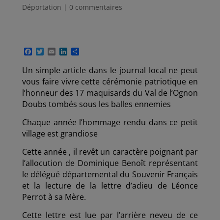
Déportation
|
0 commentaires
F
T
E
L
P
a
w
m
i
a
c
i
a
n
r
Un simple article dans le journal local ne peut
e
t
i
k
t
vous faire vivre cette cérémonie patriotique en
b
t
l
e
a
o
e
d
g
l’honneur des 17 maquisards du Val de l’Ognon
o
r
I
e
Doubs tombés sous les balles ennemies
k
n
r
Chaque année l’hommage rendu dans ce petit
village est grandiose
Cette année , il revêt un caractère poignant par
l’allocution de Dominique Benoît représentant
le délégué départemental du Souvenir Français
et la lecture de la lettre d’adieu de Léonce
Perrot à sa Mère.
Cette lettre est lue par l’arrière neveu de ce