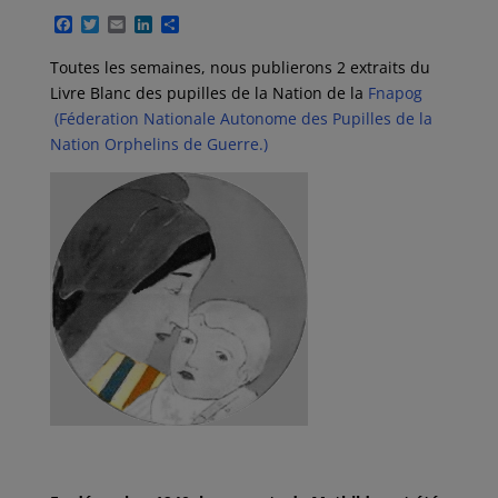
F
T
E
L
P
a
w
m
i
a
c
i
a
n
r
Toutes les semaines, nous publierons 2 extraits du
e
t
i
k
t
Livre Blanc des pupilles de la Nation de la
Fnapog
b
t
l
e
a
o
e
d
g
(Féderation Nationale Autonome des Pupilles de la
o
r
I
e
Nation Orphelins de Guerre.)
k
n
r