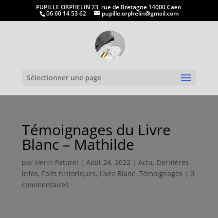
PUPILLE ORPHELIN 23, rue de Bretagne 14000 Caen
06 60 14 53 62
pupille.orphelin@gmail.com
Ouvrir la
Sélectionner une page
Témoignages du Livre
Blanc – Mathilde
par
Henri Paturel
|
Août 24, 2022
|
Actu
,
Dernières
infos
,
Faits historiques
,
Livre Blanc
,
Témoignages
|
0
commentaires