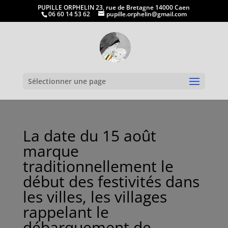
PUPILLE ORPHELIN 23, rue de Bretagne 14000 Caen
06 60 14 53 62
pupille.orphelin@gmail.com
Ouvrir la
Sélectionner une page
La date du 15 août
marque
traditionnellement le
début des festivités dans
les villes, les villages
rappelant le
débarquement de