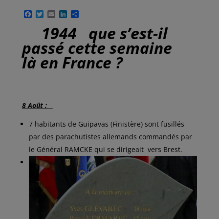
F
T
E
L
P
a
w
m
i
a
1944 que s’est-il
c
i
a
n
r
e
t
i
k
t
passé cette semaine
b
t
l
e
a
o
e
d
g
là en France ?
o
r
I
e
k
n
r
8 Août :
7 habitants de Guipavas (Finistère) sont fusillés
par des parachutistes allemands commandés par
le Général RAMCKE qui se dirigeait vers Brest.