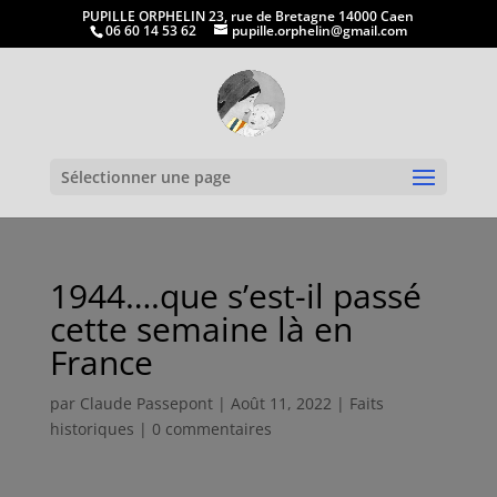
PUPILLE ORPHELIN 23, rue de Bretagne 14000 Caen
06 60 14 53 62
pupille.orphelin@gmail.com
Ouvrir la
Sélectionner une page
1944….que s’est-il passé
cette semaine là en
France
par
Claude Passepont
|
Août 11, 2022
|
Faits
historiques
|
0 commentaires