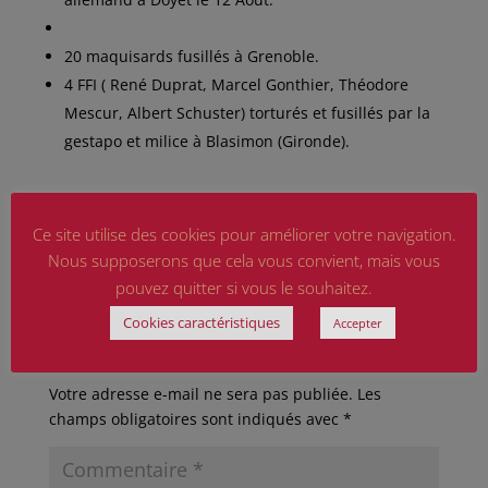
20 maquisards fusillés à Grenoble.
4 FFI ( René Duprat, Marcel Gonthier, Théodore
Mescur, Albert Schuster) torturés et fusillés par la
gestapo et milice à Blasimon (Gironde).
Sources : divers sites internet
.
Ce site utilise des cookies pour améliorer votre navigation.
Nous supposerons que cela vous convient, mais vous
pouvez quitter si vous le souhaitez.
Cookies caractéristiques
Accepter
Poster le commentaire
Votre adresse e-mail ne sera pas publiée.
Les
champs obligatoires sont indiqués avec
*