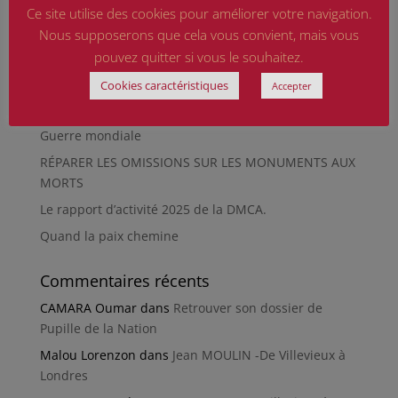
Ce site utilise des cookies pour améliorer votre navigation.
La revue « Entre les lignes » éditée par l’équipe du
Nous supposerons que cela vous convient, mais vous
musée de Besançon
pouvez quitter si vous le souhaitez.
HIROSHIMA
Cookies caractéristiques
Accepter
En silence et en peine
Futur Mur des noms des victimes de la Seconde
Guerre mondiale
RÉPARER LES OMISSIONS SUR LES MONUMENTS AUX
MORTS
Le rapport d’activité 2025 de la DMCA.
Quand la paix chemine
Commentaires récents
CAMARA Oumar
dans
Retrouver son dossier de
Pupille de la Nation
Malou Lorenzon
dans
Jean MOULIN -De Villevieux à
Londres