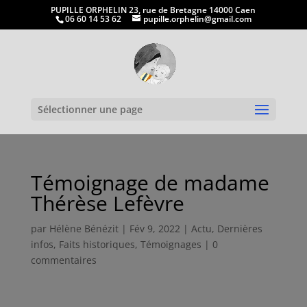
PUPILLE ORPHELIN 23, rue de Bretagne 14000 Caen
06 60 14 53 62
pupille.orphelin@gmail.com
Ouvrir la
Sélectionner une page
Témoignage de madame
Thérèse Lefèvre
par
Hélène Bénézit
|
Fév 9, 2022
|
Actu
,
Dernières
infos
,
Faits historiques
,
Témoignages
|
0
commentaires