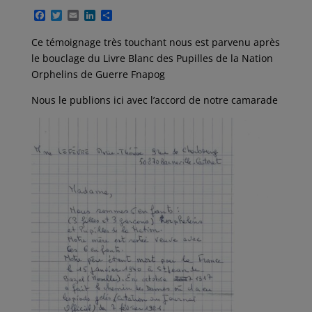
F
T
E
L
P
a
w
m
i
a
c
i
a
n
r
Ce témoignage très touchant nous est parvenu après
e
t
i
k
t
le bouclage du Livre Blanc des Pupilles de la Nation
b
t
l
e
a
o
e
d
g
Orphelins de Guerre Fnapog
o
r
I
e
k
n
r
Nous le publions ici avec l’accord de notre camarade