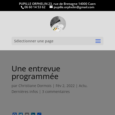
PUPILLE ORPHELIN 23, rue de Bretagne 14000 Caen
06 60 14 53 62
pupille.orphelin@gmail.com
Ouvrir la
Sélectionner une page
Une entrevue
programmée
par
Christiane Dormois
|
Fév 2, 2022
|
Actu
,
Dernières infos
|
3 commentaires
F
T
E
L
P