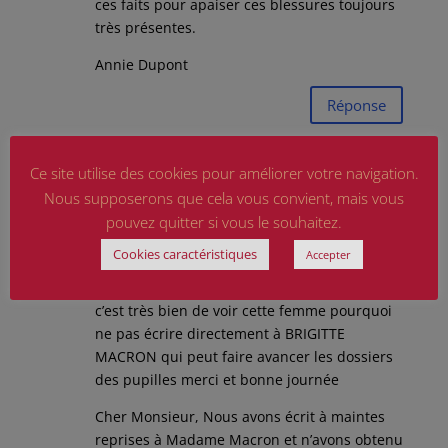
ces faits pour apaiser ces blessures toujours
très présentes.
Annie Dupont
Réponse
Christiane Dormois
Ce site utilise des cookies pour améliorer votre navigation.
sur 6 février 2022 à 15
h 46 min
Nous supposerons que cela vous convient, mais vous
pouvez quitter si vous le souhaitez.
Jean Pierre JOLIOT
11:29 (il y a 4 heures)
Cookies caractéristiques
Accepter
À moi
c’est très bien de voir cette femme pourquoi
ne pas écrire directement à BRIGITTE
MACRON qui peut faire avancer les dossiers
des pupilles merci et bonne journée
Cher Monsieur, Nous avons écrit à maintes
reprises à Madame Macron et n’avons obtenu