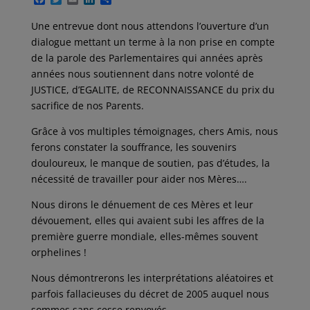
a
w
m
i
a
c
i
a
n
r
Une entrevue dont nous attendons l’ouverture d’un
e
t
i
k
t
dialogue mettant un terme à la non prise en compte
b
t
l
e
a
o
e
d
g
de la parole des Parlementaires qui années après
o
r
I
e
années nous soutiennent dans notre volonté de
k
n
r
JUSTICE, d’EGALITE, de RECONNAISSANCE du prix du
sacrifice de nos Parents.
Grâce à vos multiples témoignages, chers Amis, nous
ferons constater la souffrance, les souvenirs
douloureux, le manque de soutien, pas d’études, la
nécessité de travailler pour aider nos Mères….
Nous dirons le dénuement de ces Mères et leur
dévouement, elles qui avaient subi les affres de la
première guerre mondiale, elles-mêmes souvent
orphelines !
Nous démontrerons les interprétations aléatoires et
parfois fallacieuses du décret de 2005 auquel nous
sommes sans cesse renvoyés.