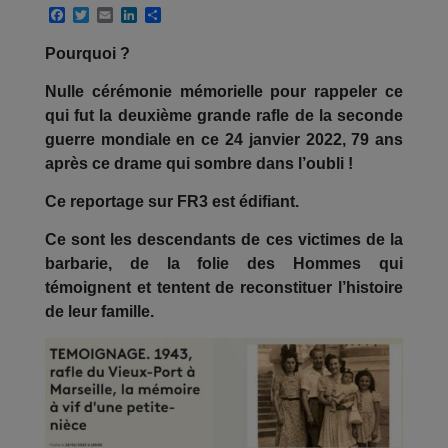
F
T
E
L
P
a
w
m
i
a
c
i
a
n
r
Pourquoi ?
e
t
i
k
t
b
t
l
e
a
Nulle cérémonie mémorielle pour rappeler ce
o
e
d
g
o
r
I
e
qui fut la deuxième grande rafle de la seconde
k
n
r
guerre mondiale en ce 24 janvier 2022, 79 ans
après ce drame qui sombre dans l’oubli !
Ce reportage sur FR3 est édifiant.
Ce sont les descendants de ces victimes de la
barbarie, de la folie des Hommes qui
témoignent et tentent de reconstituer l’histoire
de leur famille.