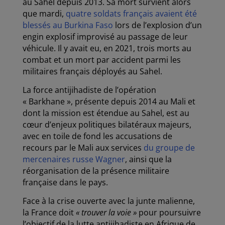
au Sahel depuis 2013. Sa mort survient alors
que mardi,
quatre soldats français avaient été
blessés au Burkina Faso
lors de l’explosion d’un
engin explosif improvisé au passage de leur
véhicule. Il y avait eu, en 2021, trois morts au
combat et un mort par accident parmi les
militaires français déployés au Sahel.
La force antijihadiste de l’opération
« Barkhane », présente depuis 2014 au Mali et
dont la mission est étendue au Sahel, est au
cœur d’enjeux politiques bilatéraux majeurs,
avec en toile de fond les accusations de
recours par le Mali aux services
du groupe de
mercenaires russe Wagner
, ainsi que la
réorganisation de la présence militaire
française dans le pays.
Face à la crise ouverte avec la junte malienne,
la France doit
« trouver la voie »
pour poursuivre
l’objectif de la lutte antijihadiste en Afrique de