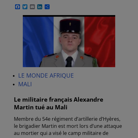
F
T
E
L
P
a
w
m
i
a
c
i
a
n
r
e
t
i
k
t
b
t
l
e
a
o
e
d
g
o
r
I
e
k
n
r
LE MONDE AFRIQUE
MALI
Le militaire français Alexandre
Martin tué au Mali
Membre du 54e régiment d’artillerie d’Hyères,
le brigadier Martin est mort lors d’une attaque
au mortier qui a visé le camp militaire de