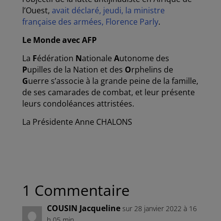
l’Ouest,
avait déclaré, jeudi, la ministre
française des armées, Florence Parly
.
Le Monde avec AFP
La
F
édération
N
ationale
A
utonome des
P
upilles de la Nation et des
O
rphelins de
G
uerre s’associe à la grande peine de la famille,
de ses camarades de combat, et leur présente
leurs condoléances attristées.
La Présidente Anne CHALONS
1 Commentaire
COUSIN Jacqueline
sur 28 janvier 2022 à 16
h 05 min