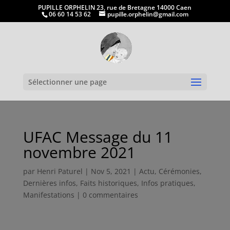
PUPILLE ORPHELIN 23, rue de Bretagne 14000 Caen
06 60 14 53 62
pupille.orphelin@gmail.com
Ouvrir la
Sélectionner une page
UFAC Message du 11
novembre 2021
par
Henri Paturel
|
Nov 5, 2021
|
Actu
,
Cérémonies
,
Dernières infos
,
Faits historiques
,
Infos pratiques
,
Manifestations
|
0 commentaires