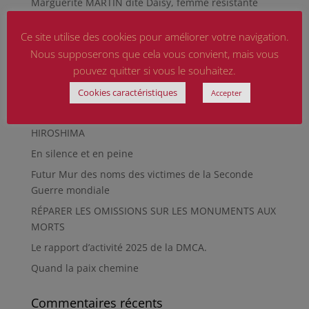
Marguerite MARTIN dite Daisy, femme résistante
Hommage aux sapeurs-pompiers d’hier et
Ce site utilise des cookies pour améliorer votre navigation.
d’aujourd’hui
Nous supposerons que cela vous convient, mais vous
Qu’est-ce qu’était le Sentier des Passeurs, durant la
pouvez quitter si vous le souhaitez.
Seconde Guerre mondiale, à Moussey ?
Cookies caractéristiques
Accepter
La revue « Entre les lignes » éditée par l’équipe du
musée de Besançon
HIROSHIMA
En silence et en peine
Futur Mur des noms des victimes de la Seconde
Guerre mondiale
RÉPARER LES OMISSIONS SUR LES MONUMENTS AUX
MORTS
Le rapport d’activité 2025 de la DMCA.
Quand la paix chemine
Commentaires récents