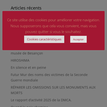
Articles récents
Marguerite MARTIN dite Daisy, femme résistante
Ce site utilise des cookies pour améliorer votre navigation.
Hommage aux sapeurs-pompiers d’hier et
Nous supposerons que cela vous convient, mais vous
d’aujourd’hui
pouvez quitter si vous le souhaitez.
Qu’est-ce qu’était le Sentier des Passeurs, durant la
Cookies caractéristiques
Accepter
Seconde Guerre mondiale, à Moussey ?
La revue « Entre les lignes » éditée par l’équipe du
musée de Besançon
HIROSHIMA
En silence et en peine
Futur Mur des noms des victimes de la Seconde
Guerre mondiale
RÉPARER LES OMISSIONS SUR LES MONUMENTS AUX
MORTS
Le rapport d’activité 2025 de la DMCA.