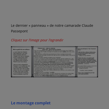
a
w
m
i
a
c
i
a
n
r
e
t
i
k
t
b
t
l
e
a
o
e
d
g
o
r
I
e
k
n
r
Le dernier « panneau » de notre camarade Claude
Passepont
Cliquez sur l’image pour l’agrandir
Le montage complet