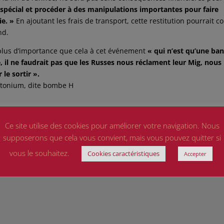
on spécial et procéder à des manipulations importantes pour faire
ie. »
En ajoutant les frais de transport, cette restitution pourrait c
nd.
plus d’importance que cela à cet événement
« qui n’est qu’une ban
, il ne faudrait pas que les Russes nous réclament leur Mig, nous
le sortir ».
utonium, dite bombe H
Ce site utilise des cookies pour améliorer votre navigation. Nous
supposerons que cela vous convient, mais vous pouvez quitter si
vous le souhaitez.
Cookies caractéristiques
Accepter
champs obligatoires sont indiqués avec
*