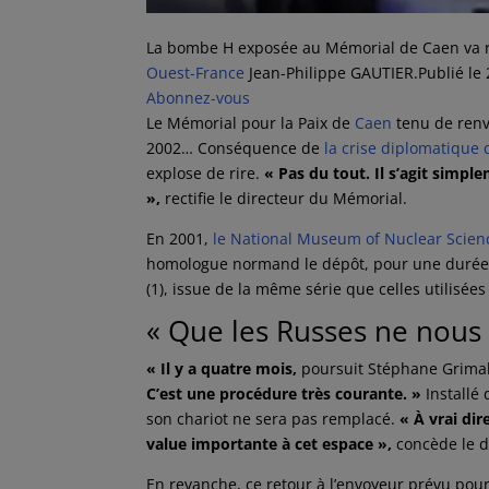
La bombe H exposée au Mémorial de Caen va re
Ouest-France
Jean-Philippe GAUTIER.
Publié le
Abonnez-vous
Le Mémorial pour la Paix de
Caen
tenu de renv
2002… Conséquence de
la crise diplomatique q
explose de rire.
« Pas du tout. Il s’agit simp
»,
rectifie le directeur du Mémorial.
En 2001,
le National Museum of Nuclear Scien
homologue normand le dépôt, pour une durée 
(1), issue de la même série que celles utilis
« Que les Russes ne nous 
« Il y a quatre mois,
poursuit Stéphane Grimal
C’est une procédure très courante. »
Installé 
son chariot ne sera pas remplacé.
« À vrai dir
value importante à cet espace
»,
concède le d
En revanche, ce retour à l’envoyeur prévu pour