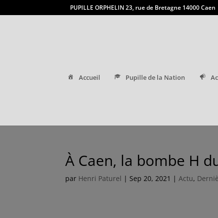
PUPILLE ORPHELIN 23, rue de Bretagne 14000 Caen
Accueil
Pupille de la Nation
Ac
À Caen, la bombe H d
par
Henri Paturel
|
Sep 20, 2021
|
Actu
,
Derniè