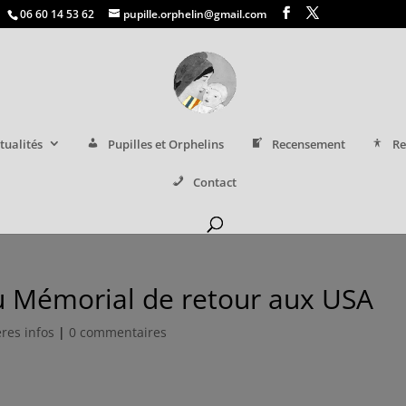
06 60 14 53 62
pupille.orphelin@gmail.com
tualités
Pupilles et Orphelins
Recensement
Re
Contact
u Mémorial de retour aux USA
res infos
|
0 commentaires