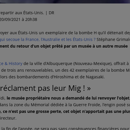
partir aux États-Unis. | DR
20/09/2021
à 20h38
oyer aux États-Unis un exemplaire de la bombe H qu’il détenait de
ui secoue la France, l’Australie et les États-Unis ?
Stéphane Grimal
lement du retour d’un objet prêté par un musée à un autre musée
ce & History
de la ville d’Albuquerque (Nouveau-Mexique), offrait à
de trois ans renouvelables, un des 42 exemplaires de la bombe M
ées lors des bombardements d’Hiroshima et de Nagasaki.
réclament pas leur Mig ! »
di,
le musée propriétaire nous a demandé de lui renvoyer l’objet
dans la zone du Mémorial dédiée à la Guerre Froide, l’engin posé s
e, ce n’est pas une grosse perte, cet objet n’apportait pas une plu
irecteur.
 la fin de l’année, ne sera pas sans conséquences financières pour