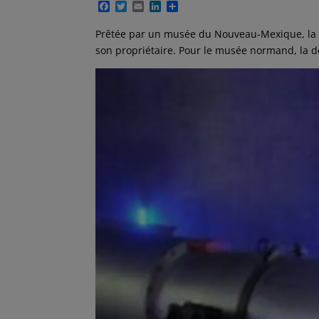
F
T
E
L
P
a
w
m
i
a
c
i
a
n
r
Prêtée par un musée du Nouveau-Mexique, la 
e
t
i
k
t
son propriétaire. Pour le musée normand, la dé
b
t
l
e
a
o
e
d
g
o
r
I
e
k
n
r