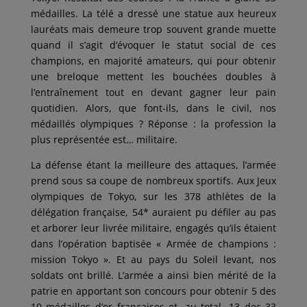
médailles. La télé a dressé une statue aux heureux
lauréats mais demeure trop souvent grande muette
quand il s’agit d’évoquer le statut social de ces
champions, en majorité amateurs, qui pour obtenir
une breloque mettent les bouchées doubles à
l’entraînement tout en devant gagner leur pain
quotidien. Alors, que font-ils, dans le civil, nos
médaillés olympiques ? Réponse : la profession la
plus représentée est… militaire.
La défense étant la meilleure des attaques, l’armée
prend sous sa coupe de nombreux sportifs. Aux Jeux
olympiques de Tokyo, sur les 378 athlètes de la
délégation française, 54* auraient pu défiler au pas
et arborer leur livrée militaire, engagés qu’ils étaient
dans l’opération baptisée « Armée de champions :
mission Tokyo ». Et au pays du Soleil levant, nos
soldats ont brillé. L’armée a ainsi bien mérité de la
patrie en apportant son concours pour obtenir 5 des
10 médailles d’or françaises et, au total, 13 des 33