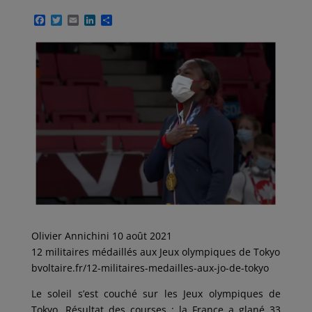
F
T
E
L
P
a
w
m
i
a
c
i
a
n
r
e
t
i
k
t
b
t
l
e
a
o
e
d
g
o
r
I
e
k
n
r
Olivier Annichini 10 août 2021
12 militaires médaillés aux Jeux olympiques de Tokyo
bvoltaire.fr/12-militaires-medailles-aux-jo-de-tokyo
Le soleil s’est couché sur les Jeux olympiques de
Tokyo. Résultat des courses : la France a glané 33