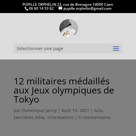
PUPILLE ORPHELIN 23, rue de Bretagne 14000 Caen
06 60 14 53 62
pupille.orphelin@gmail.com
Ouvrir la
Sélectionner une page
12 militaires médaillés
aux Jeux olympiques de
Tokyo
par
Dominique Janny
|
Août 15, 2021
|
Actu
,
Dernières infos
,
Informations
|
0 commentaires