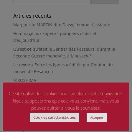
Articles récents
Marguerite MARTIN dite Daisy, femme résistante
Hommage aux sapeurs-pompiers d’hier et
d’aujourd’hui
Qu’est-ce qu’était le Sentier des Passeurs, durant la
Seconde Guerre mondiale, à Moussey ?
La revue « Entre les lignes » éditée par l’équipe du
musée de Besançon
HIROSHIMA
En silence et en peine
Ce site utilise des cookies pour améliorer votre navigation.
Futur Mur des noms des victimes de la Seconde
Nous supposerons que cela vous convient, mais vous
Guerre mondiale
pouvez quitter si vous le souhaitez.
RÉPARER LES OMISSIONS SUR LES MONUMENTS AUX
Cookies caractéristiques
Accepter
MORTS
Le rapport d’activité 2025 de la DMCA.