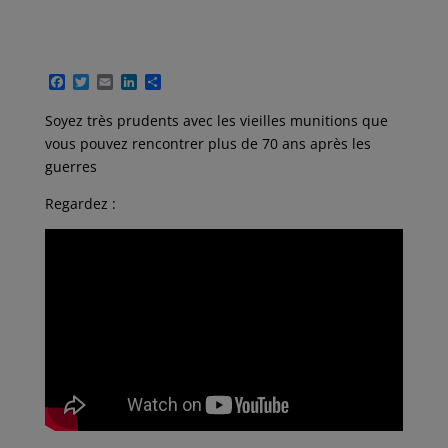
F
T
E
L
P
a
w
m
i
a
c
i
a
n
r
Soyez très prudents avec les vieilles munitions que
e
t
i
k
t
vous pouvez rencontrer plus de 70 ans après les
b
t
l
e
a
o
e
d
g
guerres
o
r
I
e
k
n
r
Regardez :