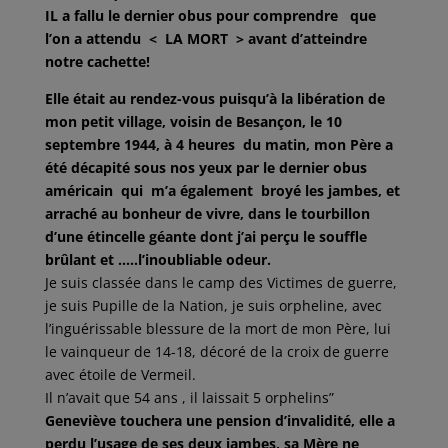
IL a fallu le dernier obus pour comprendre que
l’on a attendu < LA MORT > avant d’atteindre
notre cachette!
Elle était au rendez-vous puisqu’à la libération de
mon petit village, voisin de Besançon, le 10
septembre 1944, à 4 heures du matin,
mon Père a
été décapité sous nos yeux par le dernier obus
américain qui m’a également broyé les jambes, et
arraché au bonheur de vivre,
dans le tourbillon
d’une étincelle géante dont j’ai perçu le souffle
brûlant et …..l’inoubliable odeur.
Je suis classée dans le camp des Victimes de guerre,
je suis Pupille de la Nation, je suis orpheline, avec
l’inguérissable blessure de la mort de mon Père, lui
le vainqueur de 14-18, décoré de la croix de guerre
avec étoile de Vermeil.
Il n’avait que 54 ans , il laissait 5 orphelins”
Geneviève touchera une pension d’invalidité, elle a
perdu l’usage de ses deux jambes, sa Mère ne