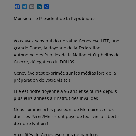
F
T
E
L
P
a
w
m
i
a
c
i
a
n
r
Monsieur le Président de la République
e
t
i
k
t
b
t
l
e
a
o
e
d
g
o
r
I
e
k
n
r
Vous avez sans nul doute salué Geneviève LITT, une
grande Dame, la doyenne de la Fédération
Autonome des Pupilles de la Nation et Orphelins de
Guerre, délégation du DOUBS.
Geneviève s’est exprimée sur les médias lors de la
préparation de votre visite !
Elle est notre doyenne à 96 ans et séjourne depuis
plusieurs années à l’institut des Invalides
Nous sommes « les passeurs de Mémoire », ceux
dont les Pères/Mères ont payé de leur vie la Liberté
de notre Nation !
Aux côtés de Geneviève nous demandons