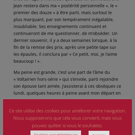
Jean restera dans ma « postérité personnelle », le «
premier des douze » à être parti, mais surtout le
plus marquant, par son tempérament inégalable,
inoubliable. Ses enseignements continuent et
continueront de me questionner, de m’obséder. Un
dernier souvenir, il y a deux semaines lorsque, à la
fin de la remise des prix, après une petite tape sur
les épaules, il conclura par « Ce petit, moi, je l’aime
beaucoup ! ».
Ma peine est grande, c’est une part de l’âme du
« Voltairien hors-série » qui s’envole, parti rejoindre
son épouse tant aimée. J’assisterai à ces obsèques ce
lundi, quelques heures à peine avant mon départ en
vacances.
Ce site utilise des cookies pour améliorer votre navigation.
Néo
Nous supposerons que cela vous convient, mais vous
pouvez quitter si vous le souhaitez.
Cookies caractéristiques