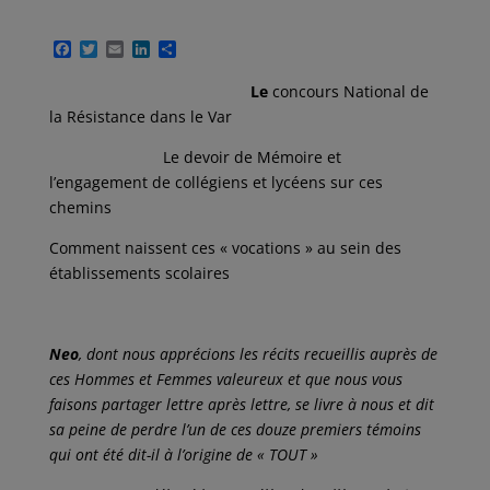
F
T
E
L
P
a
w
m
i
a
c
i
a
n
r
Le
concours National de
e
t
i
k
t
la Résistance dans le Var
b
t
l
e
a
o
e
d
g
o
r
I
e
Le devoir de Mémoire et
k
n
r
l’engagement de collégiens et lycéens sur ces
chemins
Comment naissent ces « vocations » au sein des
établissements scolaires
Neo
, dont nous apprécions les récits recueillis auprès de
ces Hommes et Femmes valeureux et que nous vous
faisons partager lettre après lettre, se livre à nous et dit
sa peine de perdre l’un de ces douze premiers témoins
qui ont été dit-il à l’origine de « TOUT »