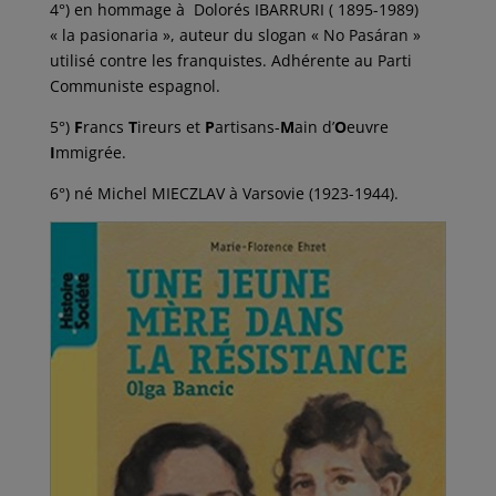
4°) en hommage à Dolorés IBARRURI ( 1895-1989)
« la pasionaria », auteur du slogan « No Pasáran »
utilisé contre les franquistes. Adhérente au Parti
Communiste espagnol.
5°)
F
rancs
T
ireurs et
P
artisans-
M
ain d’
O
euvre
I
mmigrée.
6°) né Michel MIECZLAV à Varsovie (1923-1944).