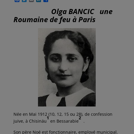
a
w
m
i
a
c
i
a
n
r
Olga BANCIC une
e
t
i
k
t
Roumaine de feu à Paris
b
t
l
e
a
o
e
d
g
o
r
I
e
k
n
r
Née en Mai 1912 (10, 12, 15 ou 28), de confession
1
2
juive, à Chisinäu
en Bessarabie
.
Son père Noé est fonctionnaire, employé municipal.