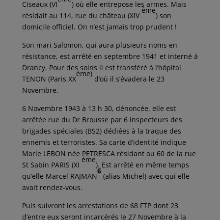
Ciseaux (VI
) où elle entrepose les armes. Mais
éme
résidait au 114, rue du château (XIV
) son
domicile officiel. On n’est jamais trop prudent !
Son mari Salomon, qui aura plusieurs noms en
résistance, est arrêté en septembre 1941 et interné à
Drancy. Pour des soins il est transféré à l’hôpital
éme)
TENON (Paris XX
d’où il s’évadera le 23
Novembre.
6 Novembre 1943 à 13 h 30, dénoncée, elle est
arrêtée rue du Dr Brousse par 6 inspecteurs des
brigades spéciales (BS2) dédiées à la traque des
ennemis et terroristes. Sa carte d’identité indique
Marie LEBON née PETRESCA résidant au 60 de la rue
éme
St Sabin PARIS (XI
). Est arrêté en même temps
6
qu’elle Marcel RAJMAN
(alias Michel) avec qui elle
avait rendez-vous.
Puis suivront les arrestations de 68 FTP dont 23
d’entre eux seront incarcérés le 27 Novembre à la