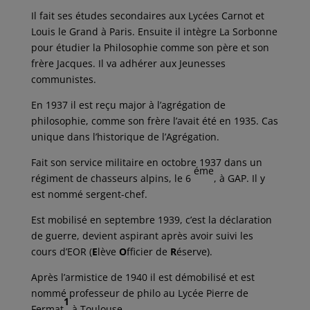
Il fait ses études secondaires aux Lycées Carnot et
Louis le Grand à Paris. Ensuite il intègre La Sorbonne
pour étudier la Philosophie comme son père et son
frère Jacques. Il va adhérer aux Jeunesses
communistes.
En 1937 il est reçu major à l’agrégation de
philosophie, comme son frère l’avait été en 1935. Cas
unique dans l’historique de l’Agrégation.
Fait son service militaire en octobre 1937 dans un
éme
régiment de chasseurs alpins, le 6
, à GAP. Il y
est nommé sergent-chef.
Est mobilisé en septembre 1939, c’est la déclaration
de guerre, devient aspirant après avoir suivi les
cours d’EOR (
E
lève
O
fficier de
R
éserve).
Après l’armistice de 1940 il est démobilisé et est
nommé professeur de philo au Lycée Pierre de
1
Fermat
à Toulouse.