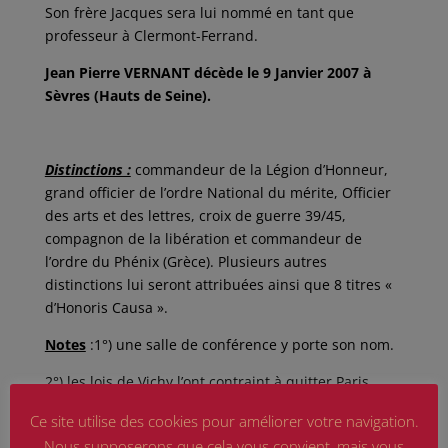
Son frère Jacques sera lui nommé en tant que
professeur à Clermont-Ferrand.
Jean Pierre VERNANT décède le 9 Janvier 2007 à
Sèvres (Hauts de Seine).
Distinctions :
commandeur de la Légion d’Honneur,
grand officier de l’ordre National du mérite, Officier
des arts et des lettres, croix de guerre 39/45,
compagnon de la libération et commandeur de
l’ordre du Phénix (Grèce). Plusieurs autres
distinctions lui seront attribuées ainsi que 8 titres «
d’Honoris Causa ».
Notes
:1°) une salle de conférence y porte son nom.
2°) les lois de Vichy l’ont contraint à quitter Paris
pour Toulouse en zone libre.
Ce site utilise des cookies pour améliorer votre navigation.
Nous supposerons que cela vous convient, mais vous