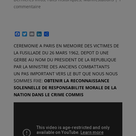
commentaire
F
T
E
L
P
a
w
m
i
a
c
i
a
n
r
CEREMONIE A PARIS EN MEMOIRE DES VICTIMES DE
e
t
i
k
t
LA FUSILLADE DU 26 MARS 1962, DEPOT D UNE
b
t
l
e
a
o
e
d
g
GERBE AU NOM DU PRESIDENT DE LA REPUBLIQUE
o
r
I
e
PAR LA MINISTRE DES ANCIENS COMBATTANTS
k
n
r
UN PAS IMPORTANT VERS LE BUT QUE NOUS NOUS
SOMMES FIXE:
OBTENIR LA RECONNAISSANCE
SOLENNELLE DE RESPONSABILITE MORALE DE LA
NATION DANS LE CRIME COMMIS